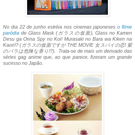
No dia 22 de junho estréia nos cinemas japoneses
o filme
paródia
de Glass Mask (ガラスの仮面), Glass no Kamen
Desu ga Onna Spy no Koi! Murasaki no Bara wa Kiken na
Kaori!? (ガラスの仮面ですが THE MOVIE 女スパイの恋! 紫
のバラは危険な香り!?). Trata-se de mais um derivado das
séries gag anime que, ao que parece, fizeram um grande
sucesso no Japão.