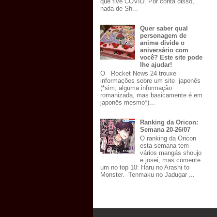
que tive COVID. Por conta disso,
nada de Sh...
Quer saber qual
personagem de
anime divide o
aniversário com
você? Este site pode
lhe ajudar!
O Rocket News 24 trouxe
informações sobre um site japonês
(*sim, alguma informação
romanizada, mas basicamente é em
japonês mesmo*)...
Ranking da Oricon:
Semana 20-26/07
O ranking da Oricon
esta semana tem
vários mangás shoujo
e josei, mas comente
um no top 10: Haru no Arashi to
Monster. Tenmaku no Jadugar ...