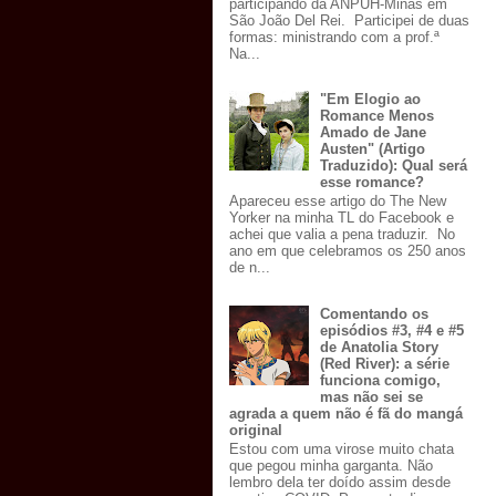
participando da ANPUH-Minas em
São João Del Rei. Participei de duas
formas: ministrando com a prof.ª
Na...
"Em Elogio ao
Romance Menos
Amado de Jane
Austen" (Artigo
Traduzido): Qual será
esse romance?
Apareceu esse artigo do The New
Yorker na minha TL do Facebook e
achei que valia a pena traduzir. No
ano em que celebramos os 250 anos
de n...
Comentando os
episódios #3, #4 e #5
de Anatolia Story
(Red River): a série
funciona comigo,
mas não sei se
agrada a quem não é fã do mangá
original
Estou com uma virose muito chata
que pegou minha garganta. Não
lembro dela ter doído assim desde