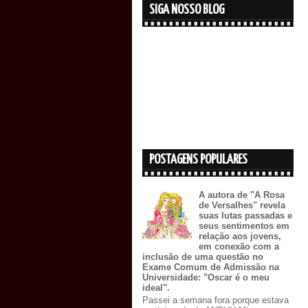
SIGA NOSSO BLOG
POSTAGENS POPULARES
A autora de "A Rosa
de Versalhes" revela
suas lutas passadas e
seus sentimentos em
relação aos jovens,
em conexão com a
inclusão de uma questão no
Exame Comum de Admissão na
Universidade: "Oscar é o meu
ideal".
Passei a semana fora porque estava