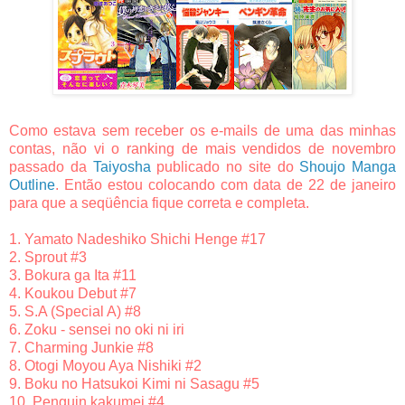
Como estava sem receber os e-mails de uma das minhas
contas, não vi o ranking de mais vendidos de novembro
passado da
Taiyosha
publicado no site do
Shoujo Manga
Outline
. Então estou colocando com data de 22 de janeiro
para que a seqüência fique correta e completa.
1. Yamato Nadeshiko Shichi Henge #17
2. Sprout #3
3. Bokura ga Ita #11
4. Koukou Debut #7
5. S.A (Special A) #8
6. Zoku - sensei no oki ni iri
7. Charming Junkie #8
8. Otogi Moyou Aya Nishiki #2
9. Boku no Hatsukoi Kimi ni Sasagu #5
10. Penguin kakumei #4