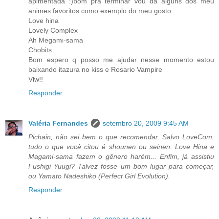
apimentada :)bom pra terminar vou da alguns dos meu
animes favoritos como exemplo do meu gosto
Love hina
Lovely Complex
Ah Megami-sama
Chobits
Bom espero q posso me ajudar nesse momento estou
baixando itazura no kiss e Rosario Vampire
Vlw!!
Responder
Valéria Fernandes
setembro 20, 2009 9:45 AM
Pichain, não sei bem o que recomendar. Salvo LoveCom,
tudo o que você citou é shounen ou seinen. Love Hina e
Magami-sama fazem o gênero harém... Enfim, já assistiu
Fushigi Yuugi? Talvez fosse um bom lugar para começar,
ou Yamato Nadeshiko (Perfect Girl Evolution).
Responder