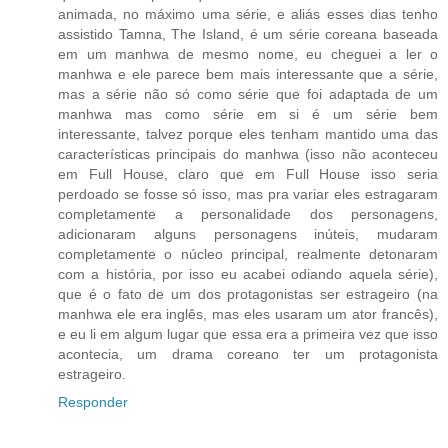
animada, no máximo uma série, e aliás esses dias tenho
assistido Tamna, The Island, é um série coreana baseada
em um manhwa de mesmo nome, eu cheguei a ler o
manhwa e ele parece bem mais interessante que a série,
mas a série não só como série que foi adaptada de um
manhwa mas como série em si é um série bem
interessante, talvez porque eles tenham mantido uma das
características principais do manhwa (isso não aconteceu
em Full House, claro que em Full House isso seria
perdoado se fosse só isso, mas pra variar eles estragaram
completamente a personalidade dos personagens,
adicionaram alguns personagens inúteis, mudaram
completamente o núcleo principal, realmente detonaram
com a história, por isso eu acabei odiando aquela série),
que é o fato de um dos protagonistas ser estrageiro (na
manhwa ele era inglês, mas eles usaram um ator francês),
e eu li em algum lugar que essa era a primeira vez que isso
acontecia, um drama coreano ter um protagonista
estrageiro.
Responder