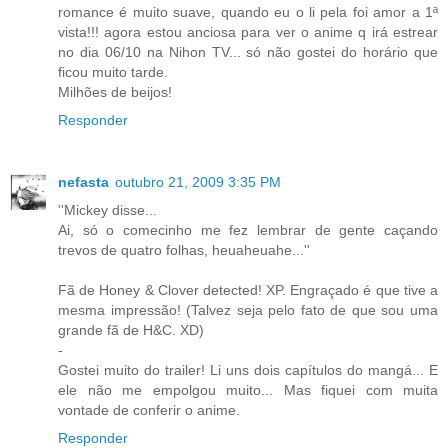
romance é muito suave, quando eu o li pela foi amor a 1ª
vista!!! agora estou anciosa para ver o anime q irá estrear
no dia 06/10 na Nihon TV... só não gostei do horário que
ficou muito tarde.
Milhões de beijos!
Responder
nefasta
outubro 21, 2009 3:35 PM
''Mickey disse...
Ai, só o comecinho me fez lembrar de gente caçando
trevos de quatro folhas, heuaheuahe...''
Fã de Honey & Clover detected! XP. Engraçado é que tive a
mesma impressão! (Talvez seja pelo fato de que sou uma
grande fã de H&C. XD)
-
Gostei muito do trailer! Li uns dois capítulos do mangá... E
ele não me empolgou muito... Mas fiquei com muita
vontade de conferir o anime.
Responder