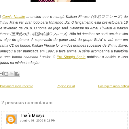
O
Comic Natalie
anunciou que o mangá Kaikan Phrase (快感♡フレーズ) de
hinju Mayu vai virar jogo para Nintendo DS. O lançamento está previsto para 18
de fevereiro de 2010. O nome do jogo será Datenshi no Amai Yûwaku & Kaikan
Phrase (堕天使の甘い誘惑×快感♡フレーズ). Não há detalhes se será um date sim
ou algo do gênero. A supervisão do game será do grupo GLAY e virá com um
rama CD de brinde. Kaikan Phrase foi um dos grandes sucessos de Shinju Mayu,
omeçou a ser publicada em 1997, e teve anime. A série acompanha a trajetória
de uma banda chamada Lucifer. O
Pro Shoujo Spain
publicou a notícia, e isso
judou na minha tradução.
Postagem mais recente
Página inicial
Postagem mais antiga
2 pessoas comentaram:
Thaís B
says:
outubro 08, 2009 8:02 PM