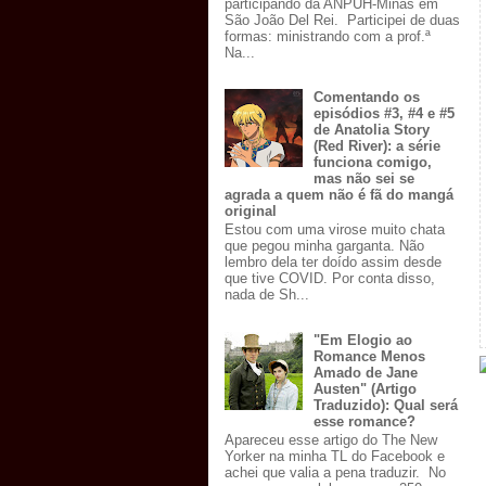
participando da ANPUH-Minas em
São João Del Rei. Participei de duas
formas: ministrando com a prof.ª
Na...
Comentando os
episódios #3, #4 e #5
de Anatolia Story
(Red River): a série
funciona comigo,
mas não sei se
agrada a quem não é fã do mangá
original
Estou com uma virose muito chata
que pegou minha garganta. Não
lembro dela ter doído assim desde
que tive COVID. Por conta disso,
nada de Sh...
"Em Elogio ao
Romance Menos
Amado de Jane
Austen" (Artigo
Traduzido): Qual será
esse romance?
Apareceu esse artigo do The New
Yorker na minha TL do Facebook e
achei que valia a pena traduzir. No