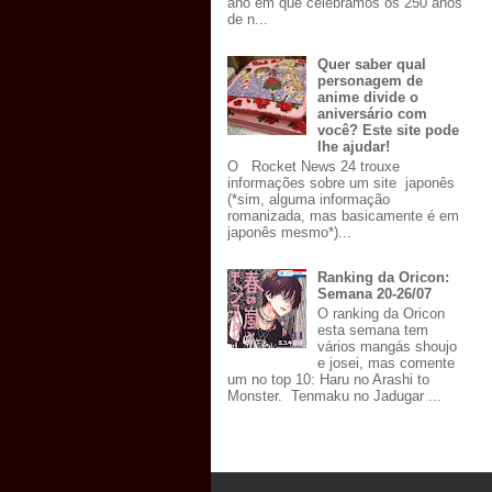
ano em que celebramos os 250 anos
de n...
Quer saber qual
personagem de
anime divide o
aniversário com
você? Este site pode
lhe ajudar!
O Rocket News 24 trouxe
informações sobre um site japonês
(*sim, alguma informação
romanizada, mas basicamente é em
japonês mesmo*)...
Ranking da Oricon:
Semana 20-26/07
O ranking da Oricon
esta semana tem
vários mangás shoujo
e josei, mas comente
um no top 10: Haru no Arashi to
Monster. Tenmaku no Jadugar ...