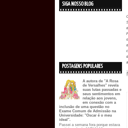
SIGA NOSSO BLOG
S
d
c
a
POSTAGENS POPULARES
A autora de "A Rosa
de Versalhes" revela
suas lutas passadas e
seus sentimentos em
relação aos jovens,
em conexão com a
inclusão de uma questão no
Exame Comum de Admissão na
Universidade: "Oscar é o meu
ideal".
Passei a semana fora porque estava