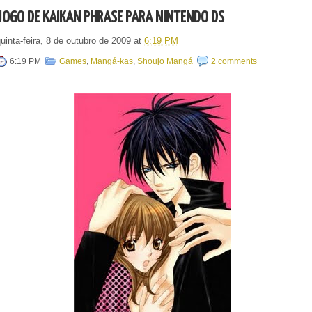
JOGO DE KAIKAN PHRASE PARA NINTENDO DS
uinta-feira, 8 de outubro de 2009
at
6:19 PM
6:19 PM
Games
,
Mangá-kas
,
Shoujo Mangá
2 comments