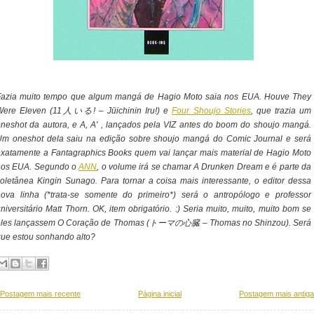
Fazia muito tempo que algum mangá de Hagio Moto saia nos EUA. Houve They
Were Eleven (11人いる! – Jūichinin Iru!) e
Four Shoujo Stories
, que trazia um
neshot da autora, e A, A' , lançados pela VIZ antes do boom do shoujo mangá.
Um oneshot dela saiu na edição sobre shoujo mangá do Comic Journal e será
xatamente a Fantagraphics Books quem vai lançar mais material de Hagio Moto
nos EUA. Segundo o
ANN
, o volume irá se chamar A Drunken Dream e é parte da
oletânea Kingin Sunago. Para tornar a coisa mais interessante, o editor dessa
nova linha (*trata-se somente do primeiro*) será o antropólogo e professor
niversitário Matt Thorn. OK, item obrigatório. :) Seria muito, muito, muito bom se
eles lançassem O Coração de Thomas (トーマの心臓 – Thomas no Shinzou). Será
ue estou sonhando alto?
Postagem mais recente
Página inicial
Postagem mais antiga