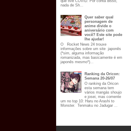
que tive COVID. Por conta disso,
nada de Sh...
Quer saber qual
personagem de
anime divide o
aniversário com
você? Este site pode
lhe ajudar!
O Rocket News 24 trouxe
informações sobre um site japonês
(*sim, alguma informação
romanizada, mas basicamente é em
japonês mesmo*)...
Ranking da Oricon:
Semana 20-26/07
O ranking da Oricon
esta semana tem
vários mangás shoujo
e josei, mas comente
um no top 10: Haru no Arashi to
Monster. Tenmaku no Jadugar ...