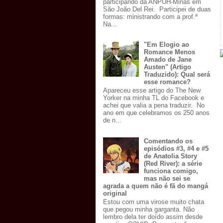
participando da ANPUH-Minas em
São João Del Rei. Participei de duas
formas: ministrando com a prof.ª
Na...
"Em Elogio ao
Romance Menos
Amado de Jane
Austen" (Artigo
Traduzido): Qual será
esse romance?
Apareceu esse artigo do The New
Yorker na minha TL do Facebook e
achei que valia a pena traduzir. No
ano em que celebramos os 250 anos
de n...
Comentando os
episódios #3, #4 e #5
de Anatolia Story
(Red River): a série
funciona comigo,
mas não sei se
agrada a quem não é fã do mangá
original
Estou com uma virose muito chata
que pegou minha garganta. Não
lembro dela ter doído assim desde