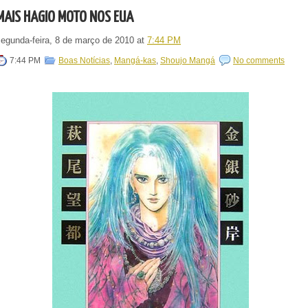
MAIS HAGIO MOTO NOS EUA
segunda-feira, 8 de março de 2010
at
7:44 PM
7:44 PM
Boas Notícias
,
Mangá-kas
,
Shoujo Mangá
No comments