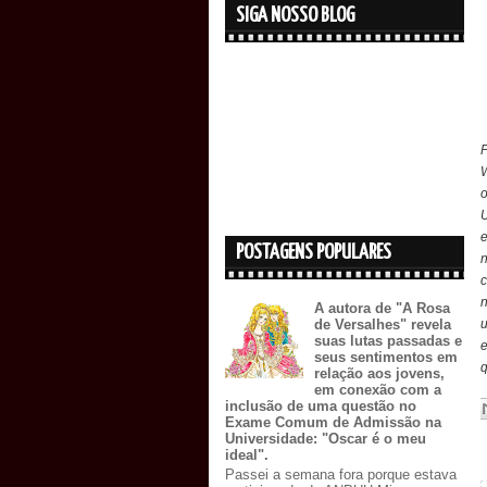
SIGA NOSSO BLOG
o
e
POSTAGENS POPULARES
c
A autora de "A Rosa
u
de Versalhes" revela
suas lutas passadas e
seus sentimentos em
q
relação aos jovens,
em conexão com a
inclusão de uma questão no
Exame Comum de Admissão na
Universidade: "Oscar é o meu
ideal".
Passei a semana fora porque estava