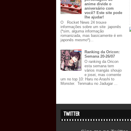
anime divide o
aniversário com
você? Este site pode
lhe ajudar!
O Rocket News 24 trouxe
informações sobre um site japonês
(*sim, alguma informação
romanizada, mas basicamente é em
japonês mesmo*)...
Ranking da Oricon:
Semana 20-26/07
O ranking da Oricon
esta semana tem
vários mangás shoujo
e josei, mas comente
um no top 10: Haru no Arashi to
Monster. Tenmaku no Jadugar ...
TWITTER