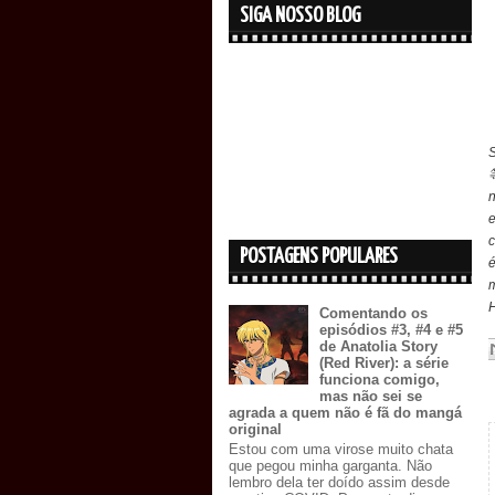
SIGA NOSSO BLOG
n
c
POSTAGENS POPULARES
é
m
H
Comentando os
episódios #3, #4 e #5
de Anatolia Story
(Red River): a série
funciona comigo,
mas não sei se
agrada a quem não é fã do mangá
original
Estou com uma virose muito chata
que pegou minha garganta. Não
lembro dela ter doído assim desde