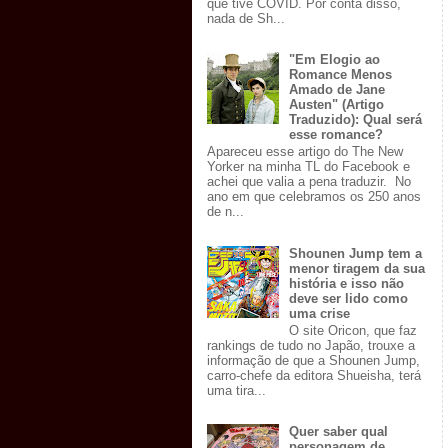
que tive COVID. Por conta disso,
nada de Sh...
"Em Elogio ao
Romance Menos
Amado de Jane
Austen" (Artigo
Traduzido): Qual será
esse romance?
Apareceu esse artigo do The New
Yorker na minha TL do Facebook e
achei que valia a pena traduzir. No
ano em que celebramos os 250 anos
de n...
Shounen Jump tem a
menor tiragem da sua
história e isso não
deve ser lido como
uma crise
O site Oricon, que faz
rankings de tudo no Japão, trouxe a
informação de que a Shounen Jump,
carro-chefe da editora Shueisha, terá
uma tira...
Quer saber qual
personagem de