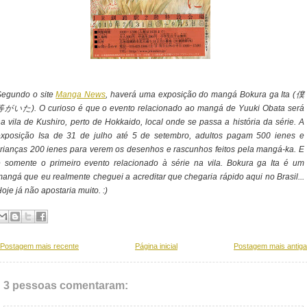
Segundo o site
Manga News
, haverá uma exposição do mangá Bokura ga Ita (僕
等がいた). O curioso é que o evento relacionado ao mangá de Yuuki Obata será
a vila de Kushiro, perto de Hokkaido, local onde se passa a história da série. A
exposição Isa de 31 de julho até 5 de setembro, adultos pagam 500 ienes e
rianças 200 ienes para verem os desenhos e rascunhos feitos pela mangá-ka. E
 somente o primeiro evento relacionado à série na vila. Bokura ga Ita é um
angá que eu realmente cheguei a acreditar que chegaria rápido aqui no Brasil...
oje já não apostaria muito. :)
Postagem mais recente
Página inicial
Postagem mais antiga
3 pessoas comentaram: