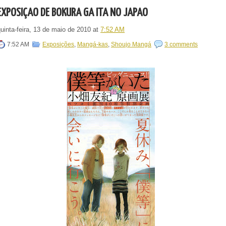
EXPOSIÇÃO DE BOKURA GA ITA NO JAPÃO
uinta-feira, 13 de maio de 2010
at
7:52 AM
7:52 AM
Exposições
,
Mangá-kas
,
Shoujo Mangá
3 comments