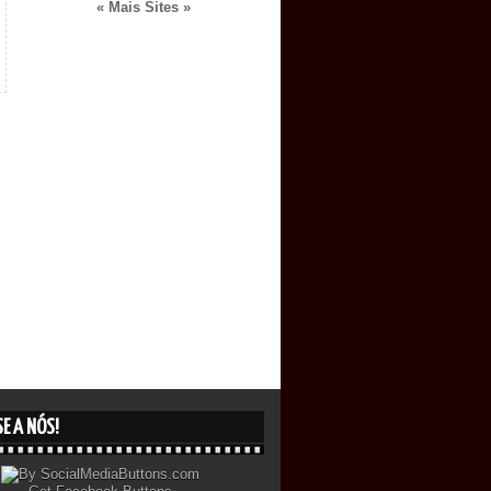
« Mais Sites »
E A NÓS!