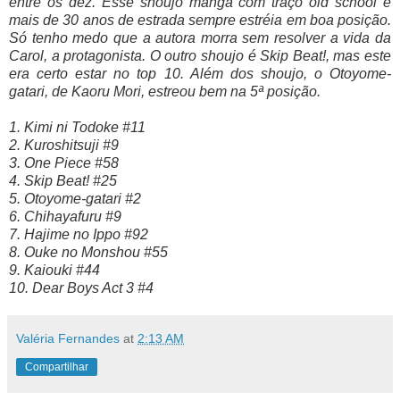
entre os dez. Esse shoujo mangá com traço old school e
mais de 30 anos de estrada sempre estréia em boa posição.
Só tenho medo que a autora morra sem resolver a vida da
Carol, a protagonista. O outro shoujo é Skip Beat!, mas este
era certo estar no top 10. Além dos shoujo, o Otoyome-
gatari, de Kaoru Mori, estreou bem na 5ª posição.
1. Kimi ni Todoke #11
2. Kuroshitsuji #9
3. One Piece #58
4. Skip Beat! #25
5. Otoyome-gatari #2
6. Chihayafuru #9
7. Hajime no Ippo #92
8. Ouke no Monshou #55
9. Kaiouki #44
10. Dear Boys Act 3 #4
Valéria Fernandes
at
2:13 AM
Compartilhar