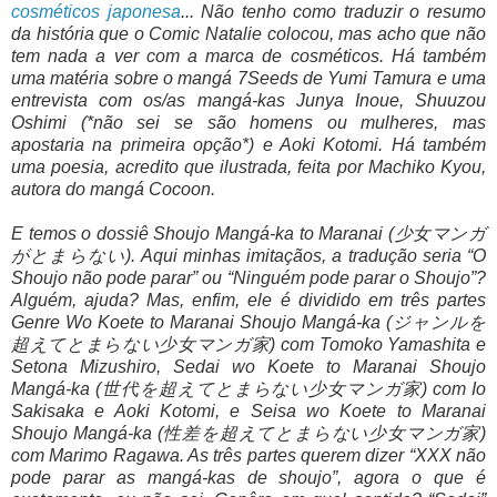
cosméticos japonesa
... Não tenho como traduzir o resumo
da história que o Comic Natalie colocou, mas acho que não
tem nada a ver com a marca de cosméticos. Há também
uma matéria sobre o mangá 7Seeds de Yumi Tamura e uma
entrevista com os/as mangá-kas Junya Inoue, Shuuzou
Oshimi (*não sei se são homens ou mulheres, mas
apostaria na primeira opção*) e Aoki Kotomi. Há também
uma poesia, acredito que ilustrada, feita por Machiko Kyou,
autora do mangá Cocoon.
E temos o dossiê Shoujo Mangá-ka to Maranai (少女マンガ
がとまらない). Aqui minhas imitaçãos, a tradução seria “O
Shoujo não pode parar” ou “Ninguém pode parar o Shoujo”?
Alguém, ajuda? Mas, enfim, ele é dividido em três partes
Genre Wo Koete to Maranai Shoujo Mangá-ka (ジャンルを
超えてとまらない少女マンガ家) com Tomoko Yamashita e
Setona Mizushiro, Sedai wo Koete to Maranai Shoujo
Mangá-ka (世代を超えてとまらない少女マンガ家) com Io
Sakisaka e Aoki Kotomi, e Seisa wo Koete to Maranai
Shoujo Mangá-ka (性差を超えてとまらない少女マンガ家)
com Marimo Ragawa. As três partes querem dizer “XXX não
pode parar as mangá-kas de shoujo”, agora o que é