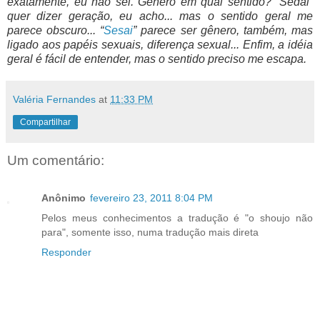
exatamente, eu não sei. Genêro em qual sentido? “Sedai”
quer dizer geração, eu acho... mas o sentido geral me
parece obscuro... “
Sesai
” parece ser gênero, também, mas
ligado aos papéis sexuais, diferença sexual... Enfim, a idéia
geral é fácil de entender, mas o sentido preciso me escapa.
Valéria Fernandes
at
11:33 PM
Compartilhar
Um comentário:
Anônimo
fevereiro 23, 2011 8:04 PM
Pelos meus conhecimentos a tradução é "o shoujo não
para", somente isso, numa tradução mais direta
Responder