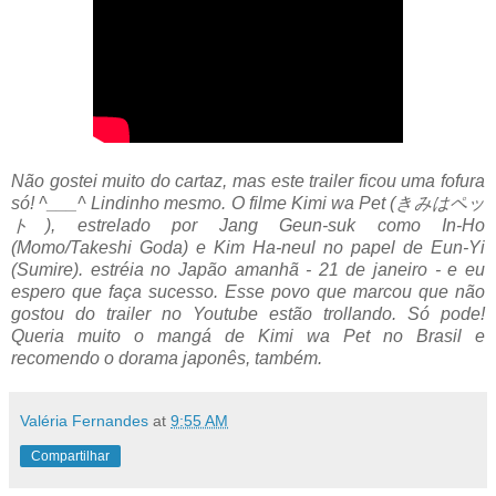
Não gostei muito do cartaz, mas este trailer ficou uma fofura
só! ^___^ Lindinho mesmo. O filme Kimi wa Pet (きみはペッ
ト), estrelado por Jang Geun-suk como In-Ho
(Momo/Takeshi Goda) e Kim Ha-neul no papel de Eun-Yi
(Sumire). estréia no Japão amanhã - 21 de janeiro - e eu
espero que faça sucesso. Esse povo que marcou que não
gostou do trailer no Youtube estão trollando. Só pode!
Queria muito o mangá de Kimi wa Pet no Brasil e
recomendo o dorama japonês, também.
Valéria Fernandes
at
9:55 AM
Compartilhar