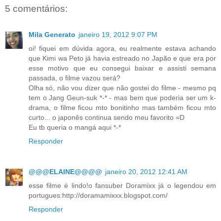
5 comentários:
Mila Generato
janeiro 19, 2012 9:07 PM
oi! fiquei em dúvida agora, eu realmente estava achando
que Kimi wa Peto já havia estreado no Japão e que era por
esse motivo que eu consegui baixar e assisti semana
passada, o filme vazou será?
Olha só, não vou dizer que não gostei do filme - mesmo pq
tem o Jang Geun-suk *-* - mas bem que poderia ser um k-
drama, o filme ficou mto bonitinho mas também ficou mto
curto... o japonês continua sendo meu favorito =D
Eu tb queria o mangá aqui *-*
Responder
@@@ELAINE@@@@
janeiro 20, 2012 12:41 AM
esse filme é lindo!o fansuber Doramixx já o legendou em
portugues:http://doramamixxx.blogspot.com/
Responder