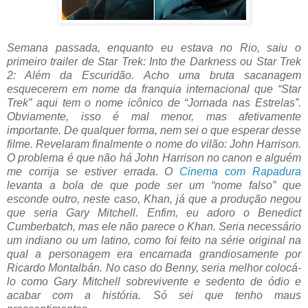
Semana passada, enquanto eu estava no Rio, saiu o
primeiro trailer de Star Trek: Into the Darkness ou Star Trek
2: Além da Escuridão. Acho uma bruta sacanagem
esquecerem em nome da franquia internacional que “Star
Trek” aqui tem o nome icônico de “Jornada nas Estrelas”.
Obviamente, isso é mal menor, mas afetivamente
importante. De qualquer forma, nem sei o que esperar desse
filme. Revelaram finalmente o nome do vilão: John Harrison.
O problema é que não há John Harrison no canon e alguém
me corrija se estiver errada. O
Cinema com Rapadura
levanta a bola de que pode ser um “nome falso” que
esconde outro, neste caso, Khan, já que a produção negou
que seria Gary Mitchell. Enfim, eu adoro o Benedict
Cumberbatch, mas ele não parece o Khan. Seria necessário
um indiano ou um latino, como foi feito na série original na
qual a personagem era encarnada grandiosamente por
Ricardo Montalbán. No caso do Benny, seria melhor colocá-
lo como Gary Mitchell sobrevivente e sedento de ódio e
acabar com a história. Só sei que tenho maus