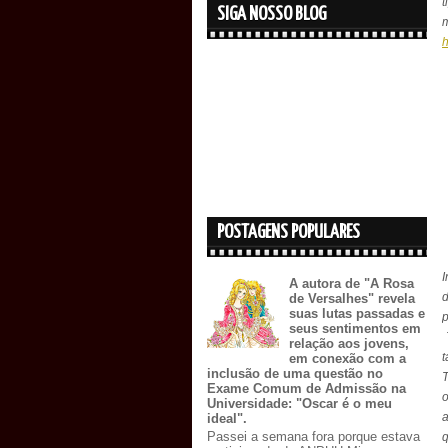
t
SIGA NOSSO BLOG
m
h
POSTAGENS POPULARES
A autora de "A Rosa
d
de Versalhes" revela
suas lutas passadas e
p
seus sentimentos em
relação aos jovens,
t
em conexão com a
inclusão de uma questão no
T
Exame Comum de Admissão na
Universidade: "Oscar é o meu
ideal".
Passei a semana fora porque estava
q