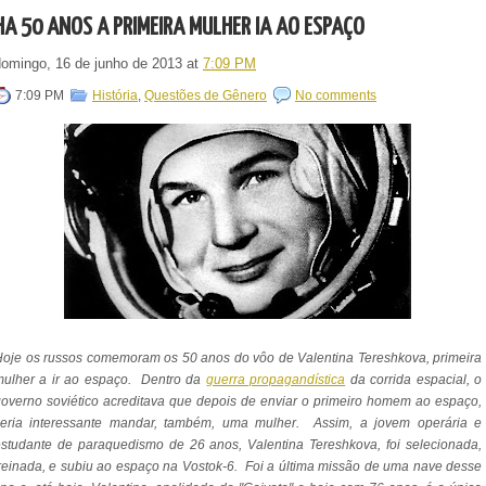
HÁ 50 ANOS A PRIMEIRA MULHER IA AO ESPAÇO
domingo, 16 de junho de 2013
at
7:09 PM
7:09 PM
História
,
Questões de Gênero
No comments
oje os russos comemoram os 50 anos do vôo de Valentina Tereshkova, primeira
mulher a ir ao espaço. Dentro da
guerra propagandística
da corrida espacial, o
overno soviético acreditava que depois de enviar o primeiro homem ao espaço,
seria interessante mandar, também, uma mulher. Assim, a jovem operária e
estudante de paraquedismo de 26 anos,
Valentina Tereshkova, foi selecionada,
reinada, e subiu ao espaço na Vostok-6. Foi a última missão de uma nave desse