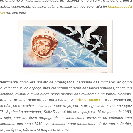
ipo e, até hoje,
Valentina, apelidada de "Gaivota" e hoje com 76 anos, é a única
ulher, cosmonauta ou astronauta, a realizar um vôo solo. Ela foi
homenageada
oje
em seu país.
Infelizmente, como era um ato de propaganda, nenhuma das mulheres do grupo
e Valentina foi ao espaço, mas ela seguiu carreira nas forças armadas, continuou
ilotando, militou e milita ainda pelos direitos das mulheres e se tornou cientista.
Trata-se de uma pioneira, de um modelo. A
próxima mulher
a ir ao espaço foi,
ambém, uma soviética, Svetlana Savitskaya, em 19 de agosto de 1982, na Soyuz
-7. A primeira americana, Sally Ride, só iria ao espaço em 18 de junho de 1983,
ou seja, nem em fazer propaganda os americanos estavam, ou teríamos uma
astronauta nos anos 1960. As meninas norte-americanas só tiveram a Barbie,
ue, na época, não usava roupa cor de rosa.