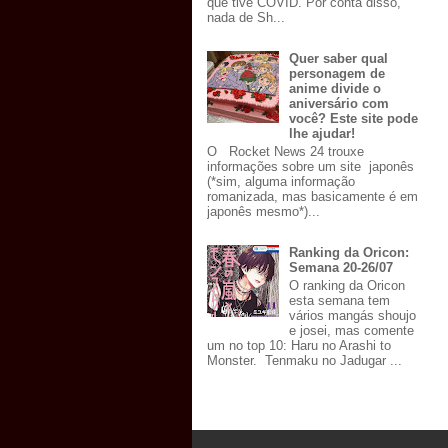
que tive COVID. Por conta disso,
nada de Sh...
Quer saber qual
personagem de
anime divide o
aniversário com
você? Este site pode
lhe ajudar!
O Rocket News 24 trouxe
informações sobre um site japonês
(*sim, alguma informação
romanizada, mas basicamente é em
japonês mesmo*)...
Ranking da Oricon:
Semana 20-26/07
O ranking da Oricon
esta semana tem
vários mangás shoujo
e josei, mas comente
um no top 10: Haru no Arashi to
Monster. Tenmaku no Jadugar ...