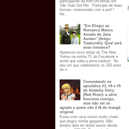
participando da ANPUH-Minas em
São João Del Rei. Participei de duas
formas: ministrando com a prof.ª
Na...
"Em Elogio ao
Romance Menos
Amado de Jane
Austen" (Artigo
Traduzido): Qual será
esse romance?
Apareceu esse artigo do The New
Yorker na minha TL do Facebook e
achei que valia a pena traduzir. No
ano em que celebramos os 250 anos
de n...
Comentando os
episódios #3, #4 e #5
de Anatolia Story
(Red River): a série
funciona comigo,
mas não sei se
agrada a quem não é fã do mangá
original
Estou com uma virose muito chata
que pegou minha garganta. Não
lembro dela ter doído assim desde