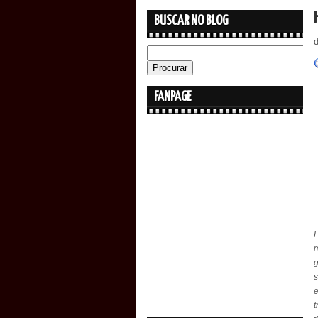
BUSCAR NO BLOG
FANPAGE
H
g
t