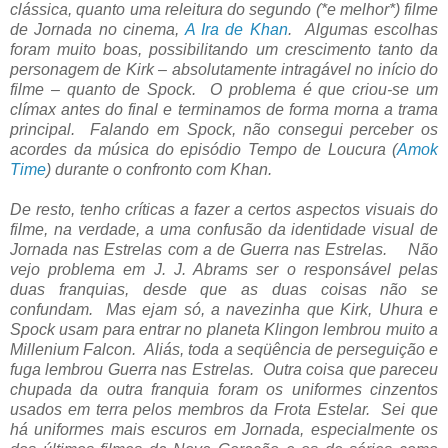
clássica, quanto uma releitura do segundo (*e melhor*) filme
de Jornada no cinema,
A Ira de Khan
. Algumas escolhas
foram muito boas, possibilitando um crescimento tanto da
personagem de Kirk – absolutamente intragável no início do
filme – quanto de Spock. O problema é que criou-se um
clímax antes do final e terminamos de forma morna a trama
principal. Falando em Spock, não consegui perceber os
acordes da música do episódio Tempo de Loucura (
Amok
Time
) durante o confronto com Khan.
De resto, tenho críticas a fazer a certos aspectos visuais do
filme, na verdade, a uma confusão da identidade visual de
Jornada nas Estrelas com a de Guerra nas Estrelas. Não
vejo problema em J. J. Abrams ser o responsável pelas
duas franquias, desde que as duas coisas não se
confundam. Mas ejam só, a navezinha que Kirk, Uhura e
Spock usam para entrar no planeta Klingon lembrou muito a
Millenium Falcon. Aliás, toda a seqüência de perseguição e
fuga lembrou Guerra nas Estrelas. Outra coisa que pareceu
chupada da outra franquia foram os uniformes cinzentos
usados em terra pelos membros da Frota Estelar. Sei que
há uniformes mais escuros em Jornada, especialmente os