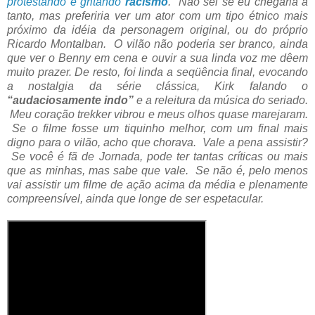
protestando e gritando
racismo
. Não sei se eu chegaria a
tanto, mas preferiria ver um ator com um tipo étnico mais
próximo da idéia da personagem original, ou do próprio
Ricardo Montalban. O vilão não poderia ser branco, ainda
que ver o Benny em cena e ouvir a sua linda voz me dêem
muito prazer. De resto, foi linda a seqüência final, evocando
a nostalgia da série clássica, Kirk falando o
“audaciosamente indo”
e a releitura da música do seriado.
Meu coração trekker vibrou e meus olhos quase marejaram.
Se o filme fosse um tiquinho melhor, com um final mais
digno para o vilão, acho que chorava. Vale a pena assistir?
Se você é fã de Jornada, pode ter tantas críticas ou mais
que as minhas, mas sabe que vale. Se não é, pelo menos
vai assistir um filme de ação acima da média e plenamente
compreensível, ainda que longe de ser espetacular.