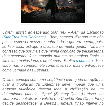
Ontem, assisti ao esperado Star Trek – Além da Escuridão
(
Star Trek Into Darkness
). Bem, começo dizendo que não
posso escrever nessa resenha tudo o que eu queria, pois,
se fizer isso, estrago a diversão de muita gente. Também
confesso que por mais que minha condição de trekker tenha
desencadeado forte emoção durante os créditos finais, o
filme tem muitos furos e problemas. Prefiro
o primeiro
. Isso,
claro, não o compromete como diversão, mas o enfraquece
como Jornada nas Estrelas.
O filme começa com uma seqüência carregada de ação na
qual a tripulação da Enterprise deve impedir que uma
erupção vulcânica destrua toda a civilização de um
determinado planeta. Spock (Zachary Quinto) arrisca sua
vida para neutralizar o vulcão e o Capitão Kirk (Chris Pine)
decide desobedecer a Diretriz Primeira (*não intervir no