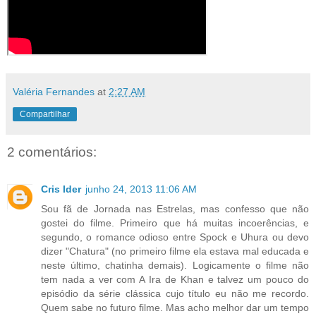
Valéria Fernandes
at
2:27 AM
Compartilhar
2 comentários:
Cris Ider
junho 24, 2013 11:06 AM
Sou fã de Jornada nas Estrelas, mas confesso que não
gostei do filme. Primeiro que há muitas incoerências, e
segundo, o romance odioso entre Spock e Uhura ou devo
dizer "Chatura" (no primeiro filme ela estava mal educada e
neste último, chatinha demais). Logicamente o filme não
tem nada a ver com A Ira de Khan e talvez um pouco do
episódio da série clássica cujo título eu não me recordo.
Quem sabe no futuro filme. Mas acho melhor dar um tempo