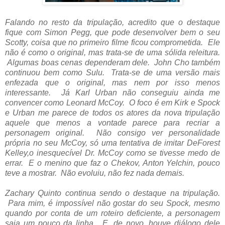
Falando no resto da tripulação, acredito que o destaque
fique com Simon Pegg, que pode desenvolver bem o seu
Scotty, coisa que no primeiro filme ficou comprometida. Ele
não é como o original, mas trata-se de uma sólida releitura.
Algumas boas cenas dependeram dele. John Cho também
continuou bem como Sulu. Trata-se de uma versão mais
enfezada que o original, mas nem por isso menos
interessante. Já Karl Urban não conseguiu ainda me
convencer como Leonard McCoy. O foco é em Kirk e Spock
e Urban me parece de todos os atores da nova tripulação
aquele que menos a vontade parece para recriar a
personagem original. Não consigo ver personalidade
própria no seu McCoy, só uma tentativa de imitar DeForest
Kelley,o inesquecível Dr. McCoy como se tivesse medo de
errar. E o menino que faz o Chekov, Anton Yelchin, pouco
teve a mostrar. Não evoluiu, não fez nada demais.
Zachary Quinto continua sendo o destaque na tripulação.
Para mim, é impossível não gostar do seu Spock, mesmo
quando por conta de um roteiro deficiente, a personagem
saia um pouco da linha. E, de novo, houve diálogo dele