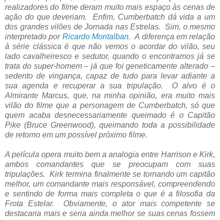
realizadores do filme deram muito mais espaço às cenas de
ação do que deveriam. Enfim, Cumberbatch dá vida a um
dos grandes vilões de Jornada nas Estrelas. Sim, o mesmo
interpretado por
Ricardo Montalban
. A diferença em relação
à série clássica é que não vemos o acordar do vilão, seu
lado cavalheiresco e sedutor, quando o encontramos já se
trata do super-homem – já que foi geneticamente alterado –
sedento de vingança, capaz de tudo para levar adiante a
sua agenda e recuperar a sua tripulação. O alvo é o
Almirante Marcus, que, na minha opinião, era muito mais
vilão do filme que a personagem de Cumberbatch, só que
quem acaba desnecessariamente queimado é o Capitão
Pike (Bruce Greenwood), queimando toda a possibilidade
de retorno em um possível próximo filme.
A película opera muito bem a analogia entre Harrison e Kirk,
ambos comandantes que se preocupam com suas
tripulações. Kirk termina finalmente se tornando um capitão
melhor, um comandante mais responsável, compreendendo
e sentindo de forma mais completa o que é a filosofia da
Frota Estelar. Obviamente, o ator mais competente se
destacaria mais e seria ainda melhor se suas cenas fossem