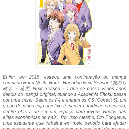
Enfim, em 2015, estreou uma continuação do mangá
chamada Hana Nochi Hare - Hanadan Next Season (花のち
晴れ～花男 Next Season～) que se passa vários anos
depois do mangá original, quando a Academia Eitoku passa
por uma crise. Saem os F4 e entram os C5 (Correct 5), um
grupo de alnos cujo objetivo é manter a tradição da escola,
dentre elas a de ser um espaço para jovens vindos das
elites econômicas do país. Por isso mesmo, Oto Edogawa,
uma estudante que trabalha em meio período para ajudar
nas despesas de casa, não parece a aluna ideal da escola.