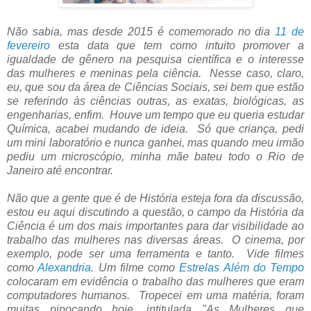
Não sabia, mas desde 2015 é comemorado no dia
11 de
fevereiro
esta data que tem como intuito promover a
igualdade de gênero na pesquisa científica e o interesse
das mulheres e meninas pela ciência. Nesse caso, claro,
eu, que sou da área de Ciências Sociais, sei bem que estão
se referindo às ciências outras, as exatas, biológicas, as
engenharias, enfim. Houve um tempo que eu queria estudar
Química, acabei mudando de ideia. Só que criança, pedi
um mini laboratório e nunca ganhei, mas quando meu irmão
pediu um microscópio, minha mãe bateu todo o Rio de
Janeiro até encontrar.
Não que a gente que é de História esteja fora da discussão,
estou eu aqui discutindo a questão, o campo da História da
Ciência é um dos mais importantes para dar visibilidade ao
trabalho das mulheres nas diversas áreas. O cinema, por
exemplo, pode ser uma ferramenta e tanto. Vide filmes
como
Alexandria
. Um filme como
Estrelas Além do Tempo
colocaram em evidência o trabalho das mulheres que eram
computadores humanos. Tropecei em uma matéria, foram
muitas pipocando hoje, intitulada "As Mulheres que