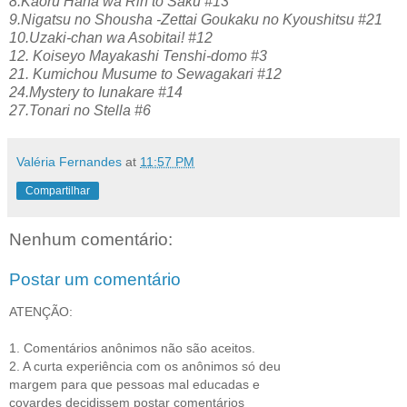
8.Kaoru Hana wa Rin to Saku #13
9.Nigatsu no Shousha -Zettai Goukaku no Kyoushitsu #21
10.Uzaki-chan wa Asobitai! #12
12. Koiseyo Mayakashi Tenshi-domo #3
21. Kumichou Musume to Sewagakari #12
24.Mystery to Iunakare #14
27.Tonari no Stella #6
Valéria Fernandes
at
11:57 PM
Compartilhar
Nenhum comentário:
Postar um comentário
ATENÇÃO:
1. Comentários anônimos não são aceitos.
2. A curta experiência com os anônimos só deu
margem para que pessoas mal educadas e
covardes decidissem postar comentários