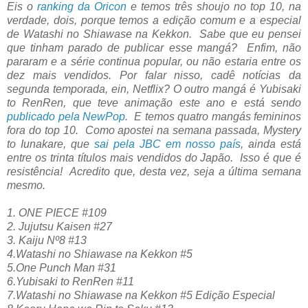
Eis o
ranking da Oricon
e temos três shoujo no top 10, na
verdade, dois, porque temos a edição comum e a especial
de Watashi no Shiawase na Kekkon. Sabe que eu pensei
que tinham parado de publicar esse mangá? Enfim, não
pararam e a série continua popular, ou não estaria entre os
dez mais vendidos. Por falar nisso, cadê notícias da
segunda temporada, ein, Netflix? O outro mangá é Yubisaki
to RenRen, que teve animação este ano e está sendo
publicado pela NewPop
. E temos quatro mangás femininos
fora do top 10. Como apostei na semana passada, Mystery
to Iunakare, que
sai pela JBC em nosso país
, ainda está
entre os trinta títulos mais vendidos do Japão. Isso é que é
resistência! Acredito que, desta vez, seja a última semana
mesmo.
1. ONE PIECE #109
2. Jujutsu Kaisen #27
3. Kaiju Nº8 #13
4.Watashi no Shiawase na Kekkon #5
5.One Punch Man #31
6.Yubisaki to RenRen #11
7.Watashi no Shiawase na Kekkon #5 Edição Especial