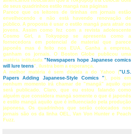
americanos noticiaram que a Tokyopop iria colocar dois
de seus quadrinhos estilo mangá nas páginas
Parece que os leitores de tirinhas em jornais estão
envelhecendo e não está havendo renovação de
público. A proposta é usar o estilo mangá para atrair os
jovens. Assim como fez com a revista adolescente
Cosmo Girl, a Tokyopop se apresenta como a
fornecedora em potencial de material que parece
japonês mas é feito nos EUA. Ganha a empresa,
ganham os jornais. O Boston Globe publicou uma
matéria intitulada
"Newspapers hope Japanese comics
will lure teens
"
, ilustra bem a esperança.
A melhor matéria é sem dúvida a do Yahoo (
"U.S.
Papers Adding Japanese-Style Comics "
), pois em
nenhum momento irá chamar de "mangá" aquilo que
será publicado. Claro, que eu estou falando como
alguém que considera mangá somente o que é japonês
e estilo mangá aquilo que é influenciado pela produção
japonesa. Os quadrinhos que serão colocados nos
jornais são os da linha OEL, Van Von Hunter e Peach
Fuzz.