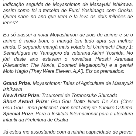
indicação seguida de Moyashimon de Masayuki Ishikawa,
assim como foi a terceira de Fumi Yoshinaga com Ohoku.
Quem sabe no ano que vem e la leva os dois milhões de
ienes?
Eu só passei a notar Moyashimon de pois do anime e se o
anime é muito bom, o mangá tem tudo apra ser melhor
ainda. O segundo mangá mais votado foi Umimachi Diary 1:
Semishigure no Yamugoro da veterana Akimi Yoshida. No
júri deste ano estavam o novelista Hiroshi Aramata
(Alexander: The Movie, Doomed Megalopolis) e a genial
Moto Hagio (They Were Eleven, A,A'). Eis os premiados:
Grand Prize
: Moyashimon: Tales of Agriculture de Masayuki
Ishikawa
New Artist Prize
: Träumerei de Toranosuke Shimada
Short Award Prize
: Gou-Gou Datte Neko De Aru (Cher
Gou-Gou…mon petit chat, mon petit ami) de Yumiko Oshima
Special Prize
: Para o Instituto Internacional para a literatura
Infantil da Prefeitura de Osaka
Já estou me assustando com a minha capacidade de prever