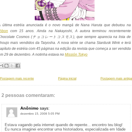
A última estréia anunciada é o novo mangá de Nana Haruta que debutou na
Ribon
com 15 anos. Ainda na Nakayoshi, A autora terminou recentemente
Chocolate Cosmos (チョコレートコスモス), que sempre aparecia na lista de
houjo mais vendidos da Taiyosha. A nova série se chama Stardusk Wink e terá
apítulo de estréia com 45 páginas na edição da revista que começa a ser vendida
m 29 de dezembro. A notinha estava no
Missión Tokyo
Postagem mais recente
Página inicial
Postagem mais antiga
2 pessoas comentaram:
Anônimo
says:
dezembro 15, 2008 5:05 PM
Estava vagando pela internet quando de repente... encontro teu blog!
Eu nunca imaginei encontrar uma historiadora, especializada em Idade