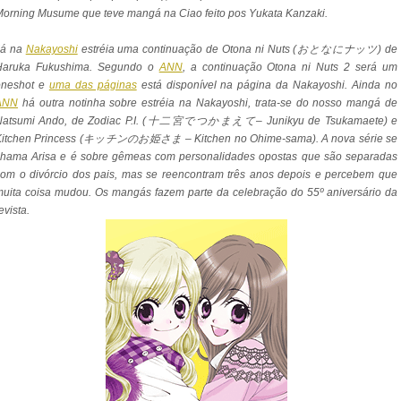
orning Musume que teve mangá na Ciao feito pos Yukata Kanzaki.
Já na
Nakayoshi
estréia uma continuação de Otona ni Nuts (おとなにナッツ) de
Haruka Fukushima. Segundo o
ANN
, a continuação Otona ni Nuts 2 será um
oneshot e
uma das páginas
está disponível na página da Nakayoshi. Ainda no
ANN
há outra notinha sobre estréia na Nakayoshi, trata-se do nosso mangá de
Natsumi Ando, de Zodiac P.I. (十二宮でつかまえて– Junikyu de Tsukamaete) e
Kitchen Princess (キッチンのお姫さま – Kitchen no Ohime-sama). A nova série se
chama Arisa e é sobre gêmeas com personalidades opostas que são separadas
om o divórcio dos pais, mas se reencontram três anos depois e percebem que
uita coisa mudou. Os mangás fazem parte da celebração do 55º aniversário da
evista.