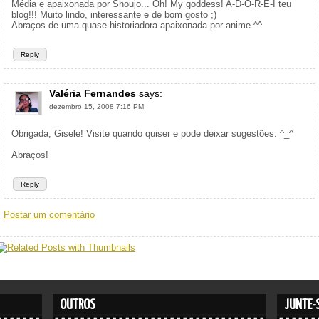
Média e apaixonada por Shoujo... Oh! My goddess! A-D-O-R-E-I teu
blog!!! Muito lindo, interessante e de bom gosto ;)
Abraços de uma quase historiadora apaixonada por anime ^^
Reply
Valéria Fernandes
says:
dezembro 15, 2008 7:16 PM
Obrigada, Gisele! Visite quando quiser e pode deixar sugestões. ^_^
Abraços!
Reply
Postar um comentário
OUTROS
JUNTE-S