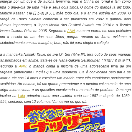
omeçar por um que é de autoria feminina, mas é tirinha de jornal e tem como
ema o dia-a-dia de uma mãe e seus dois filhos. O nome do mangá já diz tudo,
Mainichi Kaasan (毎日かあさん), mãe todo dia, e o anime estréia em 2009. O
mangá de Rieko Saibara começou a ser publicado em 2002 e ganhou dois
prêmios importantes, o Japan Media Arts Festival Awards em 2004 e o Tezuka
Osamu Cultural Prize de 2005. Segundo o
ANN
, a autora entrou em uma polêmica
com a escola de um dos seus filhos, porque retratou de forma evidente o
stabelecimento em seu mangá e, bem, não foi para elogia o colégio.
á a mangá-ka Natsuki Itsuki, de Jyu Oh Sei (獣王星), terá outro de seus mangás
transformados em anime, trata-se de Hana-Sakeru Seishounen (花咲ける青少年).
Segundo a
ANN
, o mangá conta a história de uma adolescente filha de um
magnata (americano? Inglês?) e uma japonesa. Ela é convocada pelo pai a se
untar a ele aos 14 anos e escolher um marido entre três candidatos previamente
scolhidos. No entanto, há um quarto pretendente e a menina cai no meio de uma
ntriga internacional e as questões envolvendo o mercado de petróleo. O mangá
circulou na
Lala
primeiro como uma história curta em 1987 e depois de 1989-
994, contando com 12 volumes. Vamos ver no que dá.