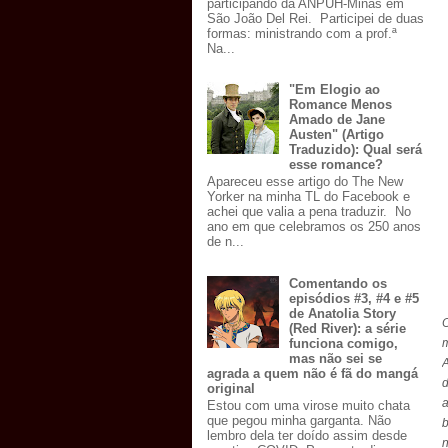
participando da ANPUH-Minas em
São João Del Rei. Participei de duas
formas: ministrando com a prof.ª
Na...
"Em Elogio ao
Romance Menos
Amado de Jane
Austen" (Artigo
Traduzido): Qual será
esse romance?
Apareceu esse artigo do The New
Yorker na minha TL do Facebook e
achei que valia a pena traduzir. No
ano em que celebramos os 250 anos
de n...
Comentando os
episódios #3, #4 e #5
de Anatolia Story
(Red River): a série
funciona comigo,
mas não sei se
A
agrada a quem não é fã do mangá
d
original
a
Estou com uma virose muito chata
que pegou minha garganta. Não
b
lembro dela ter doído assim desde