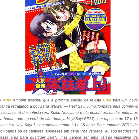
O
ANN
também noticiou que a próxima edição da revista
Ciao
trará um novo
mangá retratando a boy band Waiwai — Hey! Say! Jump, formada pela Johnny &
ssociates. A desenhista sera Keiko Notoyama e ela desenhará os dez membros
a banda, que na verdade são duas, a Hey! Say! BEST, com rapazes de 17 e 18
nos, e a Hey! Say! 7, com meninos entre 13 e 15 anos. Bem, entando ZERO de
oy bands ou de cantores japoneses em geral (*na verdade, eu sou fraquíssima
nessa área para qualquer país*), mas parece ser uma versão masculina da