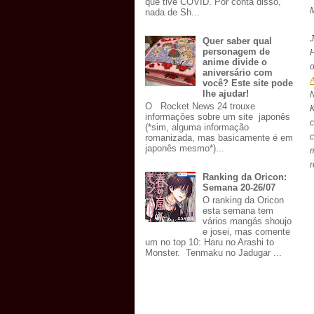
que tive COVID. Por conta disso,
M
nada de Sh...
Quer saber qual
personagem de
anime divide o
aniversário com
você? Este site pode
lhe ajudar!
O Rocket News 24 trouxe
informações sobre um site japonês
(*sim, alguma informação
c
romanizada, mas basicamente é em
japonês mesmo*)...
m
r
Ranking da Oricon:
Semana 20-26/07
O ranking da Oricon
esta semana tem
vários mangás shoujo
e josei, mas comente
um no top 10: Haru no Arashi to
Monster. Tenmaku no Jadugar ...