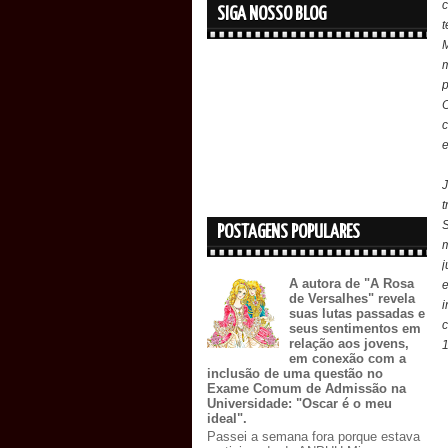
c
SIGA NOSSO BLOG
t
e
J
POSTAGENS POPULARES
j
A autora de "A Rosa
e
de Versalhes" revela
i
suas lutas passadas e
seus sentimentos em
relação aos jovens,
1
em conexão com a
inclusão de uma questão no
Exame Comum de Admissão na
Universidade: "Oscar é o meu
ideal".
Passei a semana fora porque estava