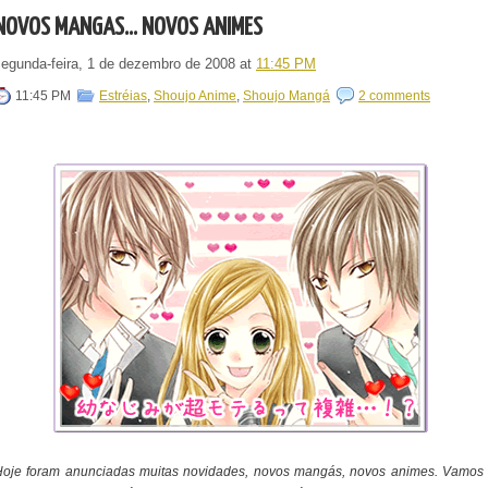
NOVOS MANGÁS... NOVOS ANIMES
segunda-feira, 1 de dezembro de 2008
at
11:45 PM
11:45 PM
Estréias
,
Shoujo Anime
,
Shoujo Mangá
2 comments
Hoje foram anunciadas muitas novidades, novos mangás, novos animes. Vamos