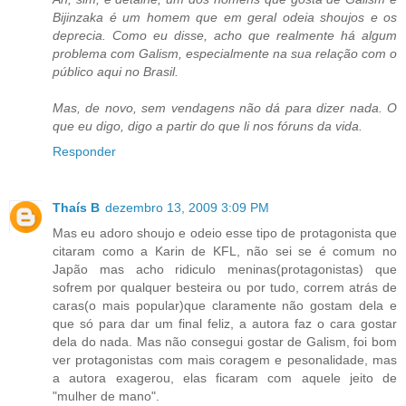
Bijinzaka é um homem que em geral odeia shoujos e os
deprecia. Como eu disse, acho que realmente há algum
problema com Galism, especialmente na sua relação com o
público aqui no Brasil.
Mas, de novo, sem vendagens não dá para dizer nada. O
que eu digo, digo a partir do que li nos fóruns da vida.
Responder
Thaís B
dezembro 13, 2009 3:09 PM
Mas eu adoro shoujo e odeio esse tipo de protagonista que
citaram como a Karin de KFL, não sei se é comum no
Japão mas acho ridiculo meninas(protagonistas) que
sofrem por qualquer besteira ou por tudo, correm atrás de
caras(o mais popular)que claramente não gostam dela e
que só para dar um final feliz, a autora faz o cara gostar
dela do nada. Mas não consegui gostar de Galism, foi bom
ver protagonistas com mais coragem e pesonalidade, mas
a autora exagerou, elas ficaram com aquele jeito de
"mulher de mano".