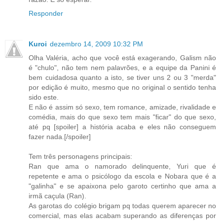
Responder
Kuroi
dezembro 14, 2009 10:32 PM
Olha Valéria, acho que você está exagerando, Galism não
é "chulo", não tem nem palavrões, e a equipe da Panini é
bem cuidadosa quanto a isto, se tiver uns 2 ou 3 "merda"
por edição é muito, mesmo que no original o sentido tenha
sido este.
E não é assim só sexo, tem romance, amizade, rivalidade e
comédia, mais do que sexo tem mais "ficar" do que sexo,
até pq [spoiler] a história acaba e eles não conseguem
fazer nada.[/spoiler]
Tem três personagens principais:
Ran que ama o namorado delinquente, Yuri que é
repetente e ama o psicólogo da escola e Nobara que é a
"galinha" e se apaixona pelo garoto certinho que ama a
irmã caçula (Ran).
As garotas do colégio brigam pq todas querem aparecer no
comercial, mas elas acabam superando as diferenças por