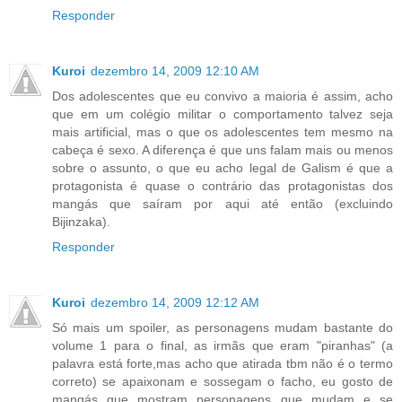
Responder
Kuroi
dezembro 14, 2009 12:10 AM
Dos adolescentes que eu convivo a maioria é assim, acho
que em um colégio militar o comportamento talvez seja
mais artificial, mas o que os adolescentes tem mesmo na
cabeça é sexo. A diferença é que uns falam mais ou menos
sobre o assunto, o que eu acho legal de Galism é que a
protagonista é quase o contrário das protagonistas dos
mangás que saíram por aqui até então (excluindo
Bijinzaka).
Responder
Kuroi
dezembro 14, 2009 12:12 AM
Só mais um spoiler, as personagens mudam bastante do
volume 1 para o final, as irmãs que eram "piranhas" (a
palavra está forte,mas acho que atirada tbm não é o termo
correto) se apaixonam e sossegam o facho, eu gosto de
mangás que mostram personagens que mudam e se