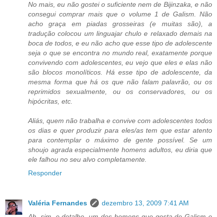
No mais, eu não gostei o suficiente nem de Bijinzaka, e não
consegui comprar mais que o volume 1 de Galism. Não
acho graça em piadas grosseiras (e muitas são), a
tradução colocou um linguajar chulo e relaxado demais na
boca de todos, e eu não acho que esse tipo de adolescente
seja o que se encontra no mundo real, exatamente porque
convivendo com adolescentes, eu vejo que eles e elas não
são blocos monolíticos. Há esse tipo de adolescente, da
mesma forma que há os que não falam palavrão, ou os
reprimidos sexualmente, ou os conservadores, ou os
hipócritas, etc.
Aliás, quem não trabalha e convive com adolescentes todos
os dias e quer produzir para eles/as tem que estar atento
para contemplar o máximo de gente possível. Se um
shoujo agrada especialmente homens adultos, eu diria que
ele falhou no seu alvo completamente.
Responder
Valéria Fernandes
dezembro 13, 2009 7:41 AM
Ah, sim, e detalhe, um dos homens que gosta de Galism e