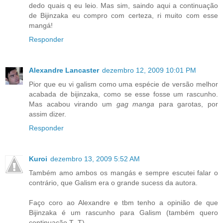
dedo quais q eu leio. Mas sim, saindo aqui a continuação
de Bijinzaka eu compro com certeza, ri muito com esse
mangá!
Responder
Alexandre Lancaster
dezembro 12, 2009 10:01 PM
Pior que eu vi galism como uma espécie de versão melhor
acabada de bijinzaka, como se esse fosse um rascunho.
Mas acabou virando um
gag manga
para garotas, por
assim dizer.
Responder
Kuroi
dezembro 13, 2009 5:52 AM
Também amo ambos os mangás e sempre escutei falar o
contrário, que Galism era o grande sucess da autora.
Faço coro ao Alexandre e tbm tenho a opinião de que
Bijinzaka é um rascunho para Galism (também quero
continuação T_T).