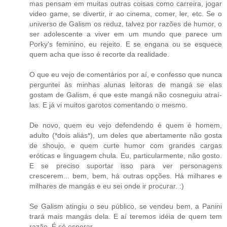
mas pensam em muitas outras coisas como carreira, jogar
video game, se divertir, ir ao cinema, comer, ler, etc. Se o
universo de Galism os reduz, talvez por razões de humor, o
ser adolescente a viver em um mundo que parece um
Porky's feminino, eu rejeito. E se engana ou se esquece
quem acha que isso é recorte da realidade.
O que eu vejo de comentários por aí, e confesso que nunca
perguntei às minhas alunas leitoras de mangá se elas
gostam de Galism, é que este mangá não cosneguiu atraí-
las. E já vi muitos garotos comentando o mesmo.
De novo, quem eu vejo defendendo é quem é homem,
adulto (*dois aliás*), um deles que abertamente não gosta
de shoujo, e quem curte humor com grandes cargas
eróticas e linguagem chula. Eu, particularmente, não gosto.
E se preciso suportar isso para ver personagens
crescerem... bem, bem, há outras opções. Há milhares e
milhares de mangás e eu sei onde ir procurar. :)
Se Galism atingiu o seu público, se vendeu bem, a Panini
trará mais mangás dela. E aí teremos idéia de quem tem
razão. É só esperar.