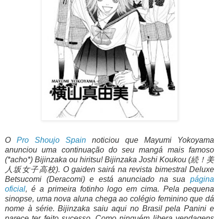
O
Pro Shoujo Spain
noticiou que Mayumi Yokoyama
anunciou uma continuação do seu mangá mais famoso
(*acho*) Bijinzaka ou hiritsu! Bijinzaka Joshi Koukou (続！美
人坂女子高校). O gaiden sairá na revista bimestral Deluxe
Betsucomi (Deracomi) e está anunciado na sua
página
oficial
, é a primeira fotinho logo em cima. Pela pequena
sinopse, uma nova aluna chega ao colégio feminino que dá
nome à série. Bijinzaka saiu aqui no Brasil pela Panini e
parece ter feito sucesso. Como ninguém libera vendagens