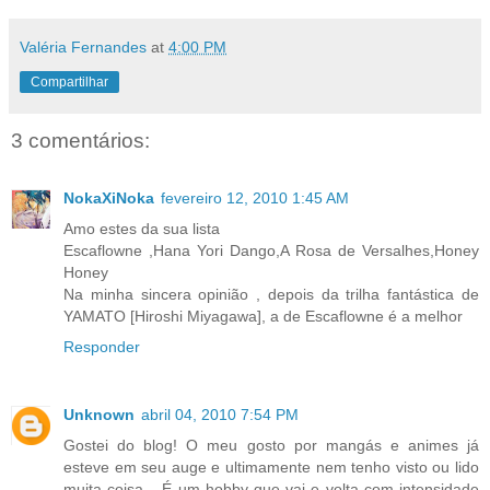
Valéria Fernandes
at
4:00 PM
Compartilhar
3 comentários:
NokaXiNoka
fevereiro 12, 2010 1:45 AM
Amo estes da sua lista
Escaflowne ,Hana Yori Dango,A Rosa de Versalhes,Honey
Honey
Na minha sincera opinião , depois da trilha fantástica de
YAMATO [Hiroshi Miyagawa], a de Escaflowne é a melhor
Responder
Unknown
abril 04, 2010 7:54 PM
Gostei do blog! O meu gosto por mangás e animes já
esteve em seu auge e ultimamente nem tenho visto ou lido
muita coisa... É um hobby que vai e volta com intensidade