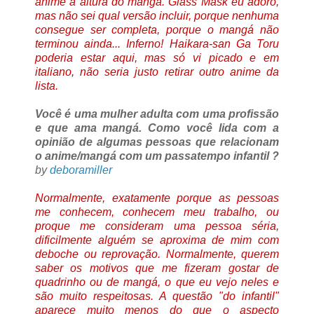
anime à altura do mangá. Glass Mask eu adoro,
mas não sei qual versão incluir, porque nenhuma
consegue ser completa, porque o mangá não
terminou ainda... Inferno! Haikara-san Ga Toru
poderia estar aqui, mas só vi picado e em
italiano, não seria justo retirar outro anime da
lista.
Você é uma mulher adulta com uma profissão
e que ama mangá. Como você lida com a
opinião de algumas pessoas que relacionam
o anime/mangá com um passatempo infantil ?
by
deboramiller
Normalmente, exatamente porque as pessoas
me conhecem, conhecem meu trabalho, ou
proque me consideram uma pessoa séria,
dificilmente alguém se aproxima de mim com
deboche ou reprovação. Normalmente, querem
saber os motivos que me fizeram gostar de
quadrinho ou de mangá, o que eu vejo neles e
são muito respeitosas. A questão "do infantil"
aparece muito menos do que o aspecto