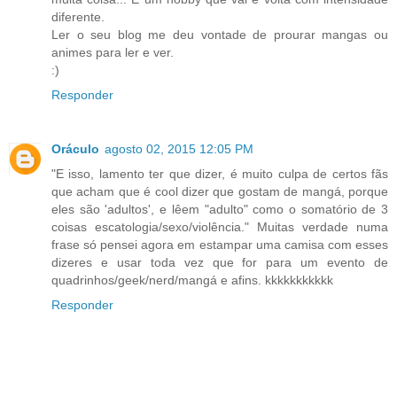
diferente.
Ler o seu blog me deu vontade de prourar mangas ou
animes para ler e ver.
:)
Responder
Oráculo
agosto 02, 2015 12:05 PM
"E isso, lamento ter que dizer, é muito culpa de certos fãs
que acham que é cool dizer que gostam de mangá, porque
eles são 'adultos', e lêem "adulto" como o somatório de 3
coisas escatologia/sexo/violência." Muitas verdade numa
frase só pensei agora em estampar uma camisa com esses
dizeres e usar toda vez que for para um evento de
quadrinhos/geek/nerd/mangá e afins. kkkkkkkkkkk
Responder