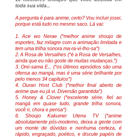
toda sua vida...
A pergunta é para anime, certo? Vou incluir josei,
porque está tudo no mesmo saco. Lá vai:
1. Ace wo Nerae (*melhor anime shoujo de
esportes, faz milagre com a animação limitada e
tem uma trilha sonora ma-ra-vi-lho-sa*)
2. A Rosa de Versalhes (*é a Rosa de Versalhes,
ainda que eu não goste de muitas mudanças.*)
3. Onii-sama E... (*os últimos episódios são uma
ofensa ao mangá, mas é uma série brilhante por
pelo menos 34 capítulos*)
4. Ouran Host Club (*melhor final aberto de
anime que eu já vi. Diversão garantida*)
5. Honey & Clover (*excelente série, fiel ao
mangá em quase tudo, grande trilha sonora,
você ri, chora e pensa*)
6. Shoujo Kakumei Utena TV (*anime
absolutamente pós-moderno, deixa a gente com
um monte de dúvidas e nenhuma certeza, é
rápido, engraçado, poético, e discute papéis de