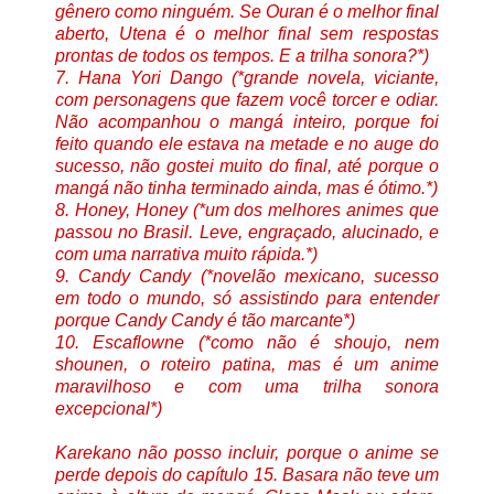
gênero como ninguém. Se Ouran é o melhor final
aberto, Utena é o melhor final sem respostas
prontas de todos os tempos. E a trilha sonora?*)
7. Hana Yori Dango (*grande novela, viciante,
com personagens que fazem você torcer e odiar.
Não acompanhou o mangá inteiro, porque foi
feito quando ele estava na metade e no auge do
sucesso, não gostei muito do final, até porque o
mangá não tinha terminado ainda, mas é ótimo.*)
8. Honey, Honey (*um dos melhores animes que
passou no Brasil. Leve, engraçado, alucinado, e
com uma narrativa muito rápida.*)
9. Candy Candy (*novelão mexicano, sucesso
em todo o mundo, só assistindo para entender
porque Candy Candy é tão marcante*)
10. Escaflowne (*como não é shoujo, nem
shounen, o roteiro patina, mas é um anime
maravilhoso e com uma trilha sonora
excepcional*)
Karekano não posso incluir, porque o anime se
perde depois do capítulo 15. Basara não teve um