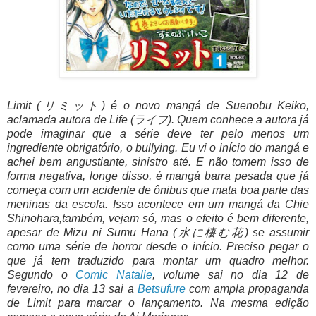
Limit (リミット) é o novo mangá de Suenobu Keiko,
aclamada autora de Life (ライフ). Quem conhece a autora já
pode imaginar que a série deve ter pelo menos um
ingrediente obrigatório, o bullying. Eu vi o início do mangá e
achei bem angustiante, sinistro até. E não tomem isso de
forma negativa, longe disso, é mangá barra pesada que já
começa com um acidente de ônibus que mata boa parte das
meninas da escola. Isso acontece em um mangá da Chie
Shinohara,também, vejam só, mas o efeito é bem diferente,
apesar de Mizu ni Sumu Hana (水に棲む花) se assumir
como uma série de horror desde o início. Preciso pegar o
que já tem traduzido para montar um quadro melhor.
Segundo o
Comic Natalie
, volume sai no dia 12 de
fevereiro, no dia 13 sai a
Betsufure
com ampla propaganda
de Limit para marcar o lançamento. Na mesma edição