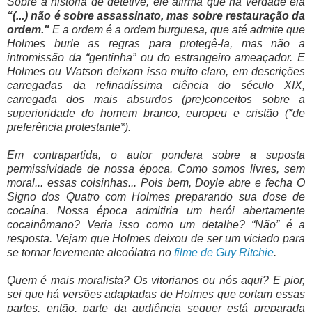
Sobre a história de detetive, ele afirma que na verdade ela
“(...) não é sobre assassinato, mas sobre restauração da
ordem."
E a ordem é a ordem burguesa, que até admite que
Holmes burle as regras para protegê-la, mas não a
intromissão da “gentinha” ou do estrangeiro ameaçador. E
Holmes ou Watson deixam isso muito claro, em descrições
carregadas da refinadíssima ciência do século XIX,
carregada dos mais absurdos (pre)conceitos sobre a
superioridade do homem branco, europeu e cristão (*de
preferência protestante*).
Em contrapartida, o autor pondera sobre a suposta
permissividade de nossa época. Como somos livres, sem
moral... essas coisinhas... Pois bem, Doyle abre e fecha O
Signo dos Quatro com Holmes preparando sua dose de
cocaína. Nossa época admitiria um herói abertamente
cocainômano? Veria isso como um detalhe? “Não” é a
resposta. Vejam que Holmes deixou de ser um viciado para
se tornar levemente alcoólatra no
filme de Guy Ritchie
.
Quem é mais moralista? Os vitorianos ou nós aqui? E pior,
sei que há versões adaptadas de Holmes que cortam essas
partes, então, parte da audiência sequer está preparada