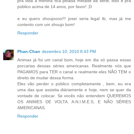
pra vida a menina fica pelada metade da série, isso é pra
público acima de 14 anos, por favor! ;D
e eu quero shoujoooo!!! josei seria legal tb, mas já me
contento com um shoujo bom!
Responder
Phan-Chan
dezembro 10, 2010 8:43 PM
Animax já foi um canal bom, hoje em dia só passa essas
porcarias dessas séries americanas. Realmente nós que
PAGAMOS para TER o canal e realmente eles NÃO TEM o
direito de mudar dessa forma.
Eles vão perder o público completamente , bem, eu era
uma das que assistia diáriamente e hoje, nem se quer da
vontade de colocar. Se vocês não entendem QUEREMOS
OS ANIMES DE VOLTA. A.N.I.M.E.S, E NÃO SÉRIES
AMERICANAS.
Responder