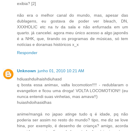
exibia? [2]
não era o melhor canal do mundo, mas, apesar das
dublagens, eu gostava de poder ver bleach, DN,
XXXHOLIC etc na tv da sala e não enfurnada em um
quarto. já cancelei. agora meu único acesso a algo japonês
é a NHK, que, tirando os programas de músicas, só tem
notícias e doramas históricos x_x
Responder
Unknown
junho 01, 2010 10:21 AM
hdiuashduihaishdiuhasd
q bosta essa animax, valta locomotion!!!! - redublaram o
evangelion e ficou uma droga! VOLTA LOCOMOTION!! (eu
nunca entendi suas vinhetas, mas amava!!)
huiashdoihasidhas
anime/mangá no japao atinge tudo q é idade, pq não
poderia ser assim no resto do mundo? tipo, me diz se love
hina, por exemplo, é desenho de criança? amigo, acorda