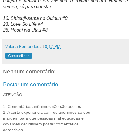
edição especial e em 26º com a edição comum. Hetalia é
seinen, só para constar.
16. Shitsuji-sama no Okiniiri #8
23. Love So Life #4
25. Hoshi wa Utau #8
Valéria Fernandes
at
9:17 PM
Compartilhar
Nenhum comentário:
Postar um comentário
ATENÇÃO:
1. Comentários anônimos não são aceitos.
2. A curta experiência com os anônimos só deu
margem para que pessoas mal educadas e
covardes decidissem postar comentários
agressivos.