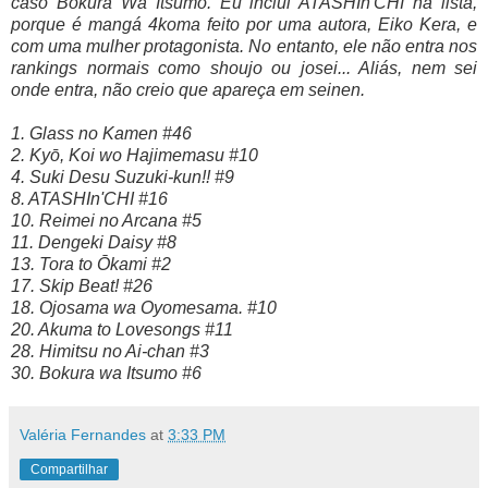
caso Bokura Wa Itsumo. Eu inclui ATASHIn'CHI na lista,
porque é mangá 4koma feito por uma autora, Eiko Kera, e
com uma mulher protagonista. No entanto, ele não entra nos
rankings normais como shoujo ou josei... Aliás, nem sei
onde entra, não creio que apareça em seinen.
1. Glass no Kamen #46
2. Kyō, Koi wo Hajimemasu #10
4. Suki Desu Suzuki-kun!! #9
8. ATASHIn'CHI #16
10. Reimei no Arcana #5
11. Dengeki Daisy #8
13. Tora to Ōkami #2
17. Skip Beat! #26
18. Ojosama wa Oyomesama. #10
20. Akuma to Lovesongs #11
28. Himitsu no Ai-chan #3
30. Bokura wa Itsumo #6
Valéria Fernandes
at
3:33 PM
Compartilhar