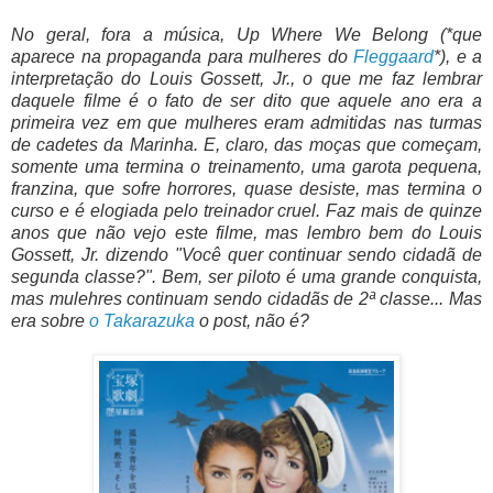
No geral, fora a música, Up Where We Belong (*que
aparece na propaganda para mulheres do
Fleggaard
*), e a
interpretação do Louis Gossett, Jr., o que me faz lembrar
daquele filme é o fato de ser dito que aquele ano era a
primeira vez em que mulheres eram admitidas nas turmas
de cadetes da Marinha. E, claro, das moças que começam,
somente uma termina o treinamento, uma garota pequena,
franzina, que sofre horrores, quase desiste, mas termina o
curso e é elogiada pelo treinador cruel. Faz mais de quinze
anos que não vejo este filme, mas lembro bem do Louis
Gossett, Jr. dizendo "Você quer continuar sendo cidadã de
segunda classe?". Bem, ser piloto é uma grande conquista,
mas mulehres continuam sendo cidadãs de 2ª classe... Mas
era sobre
o Takarazuka
o post, não é?