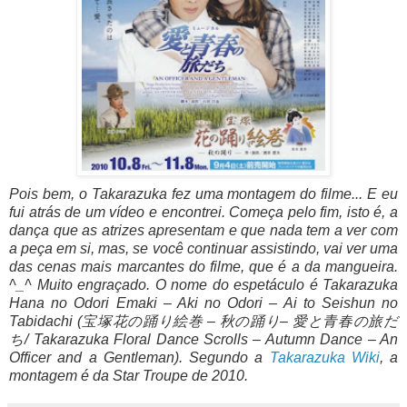
Pois bem, o Takarazuka fez uma montagem do filme... E eu
fui atrás de um vídeo e encontrei. Começa pelo fim, isto é, a
dança que as atrizes apresentam e que nada tem a ver com
a peça em si, mas, se você continuar assistindo, vai ver uma
das cenas mais marcantes do filme, que é a da mangueira.
^_^ Muito engraçado. O nome do espetáculo é Takarazuka
Hana no Odori Emaki – Aki no Odori – Ai to Seishun no
Tabidachi (宝塚花の踊り絵巻 – 秋の踊り– 愛と青春の旅だ
ち/ Takarazuka Floral Dance Scrolls – Autumn Dance – An
Officer and a Gentleman). Segundo a
Takarazuka Wiki
, a
montagem é da Star Troupe de 2010.