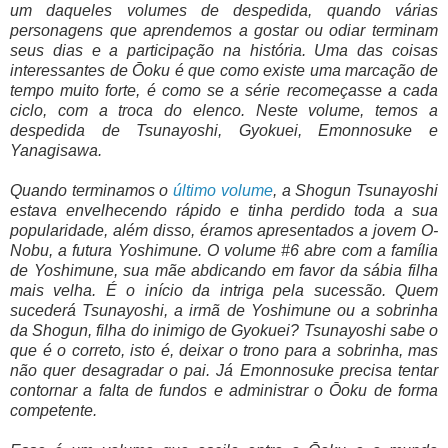
um daqueles volumes de despedida, quando várias
personagens que aprendemos a gostar ou odiar terminam
seus dias e a participação na história. Uma das coisas
interessantes de Ōoku é que como existe uma marcação de
tempo muito forte, é como se a série recomeçasse a cada
ciclo, com a troca do elenco. Neste volume, temos a
despedida de Tsunayoshi, Gyokuei, Emonnosuke e
Yanagisawa.
Quando terminamos o
último volume
, a Shogun Tsunayoshi
estava envelhecendo rápido e tinha perdido toda a sua
popularidade, além disso, éramos apresentados a jovem O-
Nobu, a futura Yoshimune. O volume #6 abre com a família
de Yoshimune, sua mãe abdicando em favor da sábia filha
mais velha. É o início da intriga pela sucessão. Quem
sucederá Tsunayoshi, a irmã de Yoshimune ou a sobrinha
da Shogun, filha do inimigo de Gyokuei? Tsunayoshi sabe o
que é o correto, isto é, deixar o trono para a sobrinha, mas
não quer desagradar o pai. Já Emonnosuke precisa tentar
contornar a falta de fundos e administrar o Ōoku de forma
competente.