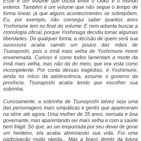
Esse é um volume que oscila entre o Ōoku e o mundo
exterior. Também é um volume que não segue o tempo de
forma linear, já que alguns acontecimentos se sobrepõem.
Eu, por exemplo, não consegui saber quantos anos
Yoshimune tem no final do volume. E nem adianta buscar a
cronologia oficial, porque Yoshinaga decidiu tomar algumas
liberdades. De qualquer forma, a decisão de quem será sua
sucessora acaba saindo um pouco das mãos de
Tsunayoshi, pois a irmã mais velha de Yoshimune morre
envenenada. Curioso é como todos lamentam a morte da
irmã mais velha, mas não da do meio, que era vista como
incompetente. Por conta dessas tragédias, é Yoshimune,
ainda no início da adolescência, assume o governo da
província. Tsunayoshi acaba tendo que escolher sua
sobrinha.
Curiosamente, a sobrinha de Tsunayoshi talvez seja uma
das personagens mais simpáticas e gentis que apareceram
na série até agora. Uma mulher de 35 anos, sensata e boa
governante, mas aparentando ser mais velha e com a saúde
bem frágil. Só que, ao ser empurrada por seu dever de gerar
um herdeiro, ela acaba abreviando sua vida. Foi uma
participação muito rápida... Mas a braço direito da futura