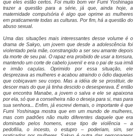
que eles estão certos. Foi muito bom ver Fumi Yoshinaga
trazer a questão para a série, já que, ainda hoje, a
maternidade compulsória é algo que oprime as mulheres
em praticamente todas as culturas. Por fim, há a questão do
abuso sexual.
Uma das situações mais interessantes desse volume é o
drama de Sakyo, um jovem que desde a adolescência foi
violentado pela mãe, constrangido a ser seu amante depois
da morte de seu pai. O rapaz era proibido de usar a tonsura,
mantendo um corte de cabelo juvenil e era o pai de sua irmã
e irmão caçulas. Oprimido por essa situação, ele
desprezava as mulheres e acabou atraindo o ódio daquelas
que cobiçavam seu corpo. Mas a idéia de se prostituir, de
descer mais do que já tinha descido o desesperava. É então
que encontra Manabe, a jovem o salva e ele se apaixona
por ela, só que a conselheira não o deseja para si, mas para
sua senhora... Enfim, já escrevi demais, o importante é que
Fumi Yoshinaga mostra que em um mundo de mulheres,
mas com padrões não muito diferentes daquele que era
dominado pelos homens, esse tipo de violência – a
pedofilia, o incesto, o estupro – poderiam, sim, ser
praticados por mulheres. Sakyo é outra das personagens