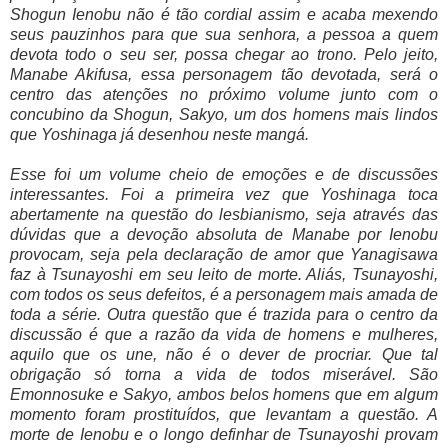
Shogun Ienobu não é tão cordial assim e acaba mexendo
seus pauzinhos para que sua senhora, a pessoa a quem
devota todo o seu ser, possa chegar ao trono. Pelo jeito,
Manabe Akifusa, essa personagem tão devotada, será o
centro das atenções no próximo volume junto com o
concubino da Shogun, Sakyo, um dos homens mais lindos
que Yoshinaga já desenhou neste mangá.
Esse foi um volume cheio de emoções e de discussões
interessantes. Foi a primeira vez que Yoshinaga toca
abertamente na questão do lesbianismo, seja através das
dúvidas que a devoção absoluta de Manabe por Ienobu
provocam, seja pela declaração de amor que Yanagisawa
faz à Tsunayoshi em seu leito de morte. Aliás, Tsunayoshi,
com todos os seus defeitos, é a personagem mais amada de
toda a série. Outra questão que é trazida para o centro da
discussão é que a razão da vida de homens e mulheres,
aquilo que os une, não é o dever de procriar. Que tal
obrigação só torna a vida de todos miserável. São
Emonnosuke e Sakyo, ambos belos homens que em algum
momento foram prostituídos, que levantam a questão. A
morte de Ienobu e o longo definhar de Tsunayoshi provam