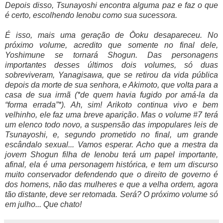
Depois disso, Tsunayoshi encontra alguma paz e faz o que
é certo, escolhendo Ienobu como sua sucessora.
É isso, mais uma geração de Ōoku desapareceu. No
próximo volume, acredito que somente no final dele,
Yoshimune se tornará Shogun. Das personagens
importantes desses últimos dois volumes, só duas
sobreviveram, Yanagisawa, que se retirou da vida pública
depois da morte de sua senhora, e Akimoto, que volta para a
casa de sua irmã (*de quem havia fugido por amá-la da
“forma errada”*). Ah, sim! Arikoto continua vivo e bem
velhinho, ele faz uma breve aparição. Mas o volume #7 terá
um elenco todo novo, a suspensão das impopulares leis de
Tsunayoshi, e, segundo prometido no final, um grande
escândalo sexual... Vamos esperar. Acho que a mestra da
jovem Shogun filha de Ienobu terá um papel importante,
afinal, ela é uma personagem histórica, e tem um discurso
muito conservador defendendo que o direito de governo é
dos homens, não das mulheres e que a velha ordem, agora
tão distante, deve ser retomada. Será? O próximo volume só
em julho... Que chato!