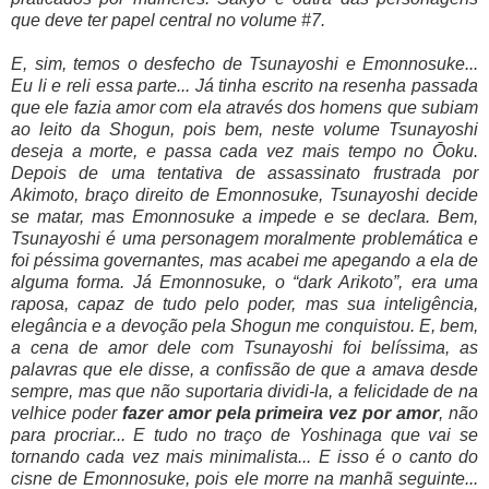
que deve ter papel central no volume #7.
E, sim, temos o desfecho de Tsunayoshi e Emonnosuke...
Eu li e reli essa parte... Já tinha escrito na resenha passada
que ele fazia amor com ela através dos homens que subiam
ao leito da Shogun, pois bem, neste volume Tsunayoshi
deseja a morte, e passa cada vez mais tempo no Ōoku.
Depois de uma tentativa de assassinato frustrada por
Akimoto, braço direito de Emonnosuke, Tsunayoshi decide
se matar, mas Emonnosuke a impede e se declara. Bem,
Tsunayoshi é uma personagem moralmente problemática e
foi péssima governantes, mas acabei me apegando a ela de
alguma forma. Já Emonnosuke, o “dark Arikoto”, era uma
raposa, capaz de tudo pelo poder, mas sua inteligência,
elegância e a devoção pela Shogun me conquistou. E, bem,
a cena de amor dele com Tsunayoshi foi belíssima, as
palavras que ele disse, a confissão de que a amava desde
sempre, mas que não suportaria dividi-la, a felicidade de na
velhice poder
fazer amor pela primeira vez por amor
, não
para procriar... E tudo no traço de Yoshinaga que vai se
tornando cada vez mais minimalista... E isso é o canto do
cisne de Emonnosuke, pois ele morre na manhã seguinte...