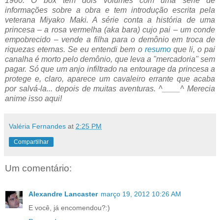
1960. O box tem dois volumes com uma série de
informações sobre a obra e tem introdução escrita pela
veterana Miyako Maki. A série conta a história de uma
princesa – a rosa vermelha (aka bara) cujo pai – um conde
empobrecido – vende a filha para o demônio em troca de
riquezas eternas. Se eu entendi bem o
resumo
que li, o pai
canalha é morto pelo demônio, que leva a "mercadoria" sem
pagar. Só que um anjo infiltrado na entourage da princesa a
protege e, claro, aparece um cavaleiro errante que acaba
por salvá-la... depois de muitas aventuras. ^____^ Merecia
anime isso aqui!
Valéria Fernandes
at
2:25 PM
Compartilhar
Um comentário:
Alexandre Lancaster
março 19, 2012 10:26 AM
E você, já encomendou?:)