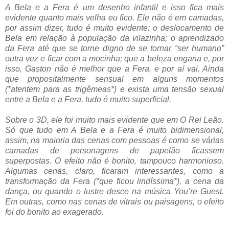
A Bela e a Fera é um desenho infantil e isso fica mais
evidente quanto mais velha eu fico. Ele não é em camadas,
por assim dizer, tudo é muito evidente: o deslocamento de
Bela em relação à população da vilazinha; o aprendizado
da Fera até que se torne digno de se tornar “ser humano”
outra vez e ficar com a mocinha; que a beleza engana e, por
isso, Gaston não é melhor que a Fera, e por aí vai. Ainda
que propositalmente sensual em alguns momentos
(*atentem para as trigêmeas*) e exista uma tensão sexual
entre a Bela e a Fera, tudo é muito superficial.
Sobre o 3D, ele foi muito mais evidente que em O Rei Leão.
Só que tudo em A Bela e a Fera é muito bidimensional,
assim, na maioria das cenas com pessoas é como se várias
camadas de personagens de papelão ficassem
superpostas. O efeito não é bonito, tampouco harmonioso.
Algumas cenas, claro, ficaram interessantes, como a
transformação da Fera (*que ficou lindíssima*), a cena da
dança, ou quando o lustre desce na música You’re Guest.
Em outras, como nas cenas de vitrais ou paisagens, o efeito
foi do bonito ao exagerado.