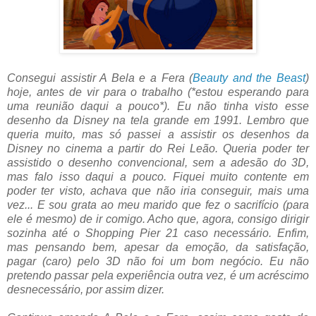
Consegui assistir A Bela e a Fera (
Beauty and the Beast
)
hoje, antes de vir para o trabalho (*estou esperando para
uma reunião daqui a pouco*). Eu não tinha visto esse
desenho da Disney na tela grande em 1991. Lembro que
queria muito, mas só passei a assistir os desenhos da
Disney no cinema a partir do Rei Leão. Queria poder ter
assistido o desenho convencional, sem a adesão do 3D,
mas falo isso daqui a pouco. Fiquei muito contente em
poder ter visto, achava que não iria conseguir, mais uma
vez... E sou grata ao meu marido que fez o sacrifício (para
ele é mesmo) de ir comigo. Acho que, agora, consigo dirigir
sozinha até o Shopping Pier 21 caso necessário. Enfim,
mas pensando bem, apesar da emoção, da satisfação,
pagar (caro) pelo 3D não foi um bom negócio. Eu não
pretendo passar pela experiência outra vez, é um acréscimo
desnecessário, por assim dizer.