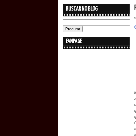
BUSCAR NO BLOG
FANPAGE
z
e
q
a