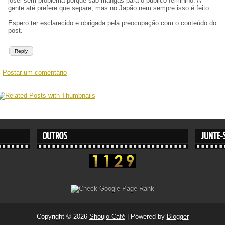
josei sem problema porque são mangás para o público feminino. A
gente até prefere que separe, mas no Japão nem sempre isso é feito.
Espero ter esclarecido e obrigada pela preocupação com o conteúdo do
post.
Reply
Postar um comentário
OUTROS
JUNTE-S
Copyright ©
2026
Shoujo Café
| Powered by
Blogger