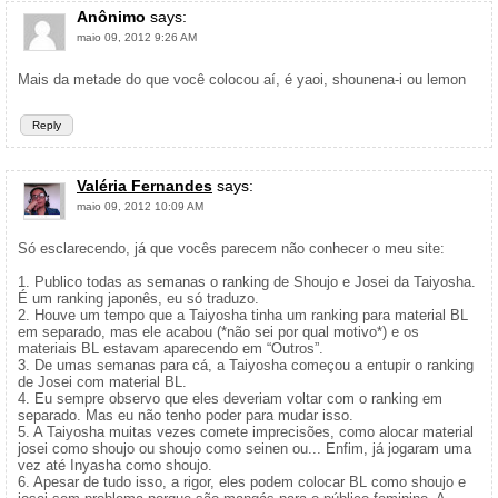
Anônimo
says:
maio 09, 2012 9:26 AM
Mais da metade do que você colocou aí, é yaoi, shounena-i ou lemon
Reply
Valéria Fernandes
says:
maio 09, 2012 10:09 AM
Só esclarecendo, já que vocês parecem não conhecer o meu site:
1. Publico todas as semanas o ranking de Shoujo e Josei da Taiyosha.
É um ranking japonês, eu só traduzo.
2. Houve um tempo que a Taiyosha tinha um ranking para material BL
em separado, mas ele acabou (*não sei por qual motivo*) e os
materiais BL estavam aparecendo em “Outros”.
3. De umas semanas para cá, a Taiyosha começou a entupir o ranking
de Josei com material BL.
4. Eu sempre observo que eles deveriam voltar com o ranking em
separado. Mas eu não tenho poder para mudar isso.
5. A Taiyosha muitas vezes comete imprecisões, como alocar material
josei como shoujo ou shoujo como seinen ou... Enfim, já jogaram uma
vez até Inyasha como shoujo.
6. Apesar de tudo isso, a rigor, eles podem colocar BL como shoujo e