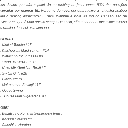
mas duvido que não é josei. Já no ranking de josei temos 80% das posições
cupadas por mangás BL. Pergunto de novo; por qual motivo a Taiyosha acabou
com o ranking específico? E, bem, Wannin! e Kore wa Koi no Hanashi são da
evista Aria, que é uma revista shoujo. Dito isso, não há nenhum josie stricto sensu
o ranking de josei esta semana.
SHOUJO
. Kimi ni Todoke #15
2. Kaichou wa Maid-sama! #14
. Watashi ni xx Shinasai! #8
4. Swan: Moscow Arc #2
. Neko Mix Genkitan Toraji #5
. Switch Girl!! #18
. Black Bird #15
. Mei-chan no Shitsuji #17
9. Oouso Swing
0. Douse Mou Nigerarenai #1
JOSEI
. Bukatsu no Kohai ni Semararete Imasu
. Koisuru Boukun #8
. Shinshi to Norainu