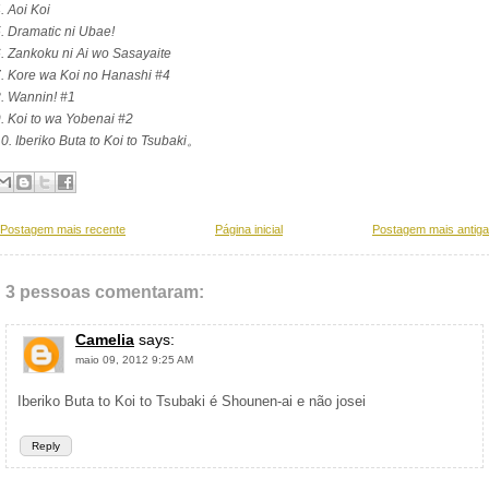
. Aoi Koi
. Dramatic ni Ubae!
. Zankoku ni Ai wo Sasayaite
. Kore wa Koi no Hanashi #4
. Wannin! #1
. Koi to wa Yobenai #2
0. Iberiko Buta to Koi to Tsubaki。
Postagem mais recente
Página inicial
Postagem mais antiga
3 pessoas comentaram:
Camelia
says:
maio 09, 2012 9:25 AM
Iberiko Buta to Koi to Tsubaki é Shounen-ai e não josei
Reply