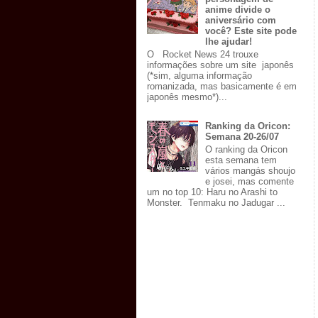
anime divide o
aniversário com
você? Este site pode
lhe ajudar!
O Rocket News 24 trouxe
informações sobre um site japonês
(*sim, alguma informação
romanizada, mas basicamente é em
japonês mesmo*)...
Ranking da Oricon:
Semana 20-26/07
O ranking da Oricon
esta semana tem
vários mangás shoujo
e josei, mas comente
um no top 10: Haru no Arashi to
Monster. Tenmaku no Jadugar ...