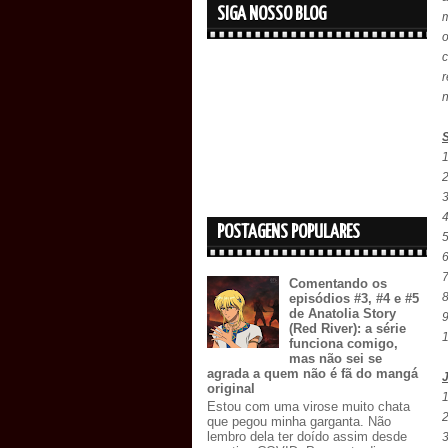
SIGA NOSSO BLOG
o
r
n
1
3
POSTAGENS POPULARES
5
6
7
Comentando os
8
episódios #3, #4 e #5
de Anatolia Story
(Red River): a série
1
funciona comigo,
mas não sei se
agrada a quem não é fã do mangá
original
1
Estou com uma virose muito chata
2
que pegou minha garganta. Não
lembro dela ter doído assim desde
3