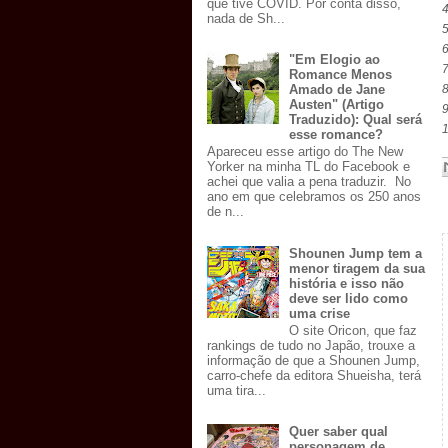
que tive COVID. Por conta disso,
4
nada de Sh...
5
6
"Em Elogio ao
7
Romance Menos
Amado de Jane
8
Austen" (Artigo
9
Traduzido): Qual será
1
esse romance?
Apareceu esse artigo do The New
Yorker na minha TL do Facebook e
achei que valia a pena traduzir. No
ano em que celebramos os 250 anos
de n...
Shounen Jump tem a
menor tiragem da sua
história e isso não
deve ser lido como
uma crise
O site Oricon, que faz
rankings de tudo no Japão, trouxe a
informação de que a Shounen Jump,
carro-chefe da editora Shueisha, terá
uma tira...
Quer saber qual
personagem de