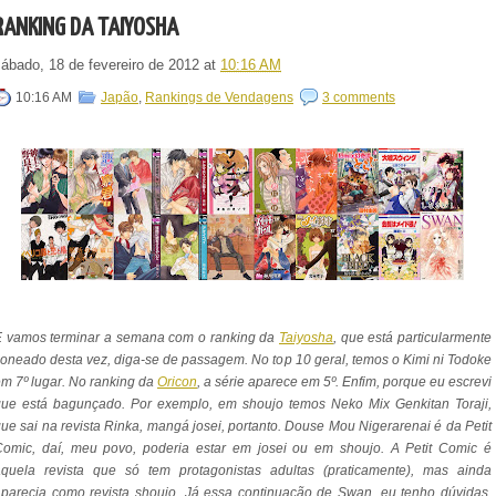
RANKING DA TAIYOSHA
sábado, 18 de fevereiro de 2012
at
10:16 AM
10:16 AM
Japão
,
Rankings de Vendagens
3 comments
E vamos terminar a semana com o ranking da
Taiyosha
, que está particularmente
oneado desta vez, diga-se de passagem. No top 10 geral, temos o Kimi ni Todoke
m 7º lugar. No ranking da
Oricon
, a série aparece em 5º. Enfim, porque eu escrevi
que está bagunçado. Por exemplo, em shoujo temos Neko Mix Genkitan Toraji,
ue sai na revista Rinka, mangá josei, portanto. Douse Mou Nigerarenai é da Petit
Comic, daí, meu povo, poderia estar em josei ou em shoujo. A Petit Comic é
aquela revista que só tem protagonistas adultas (praticamente), mas ainda
parecia como revista shoujo. Já essa continuação de Swan, eu tenho dúvidas,