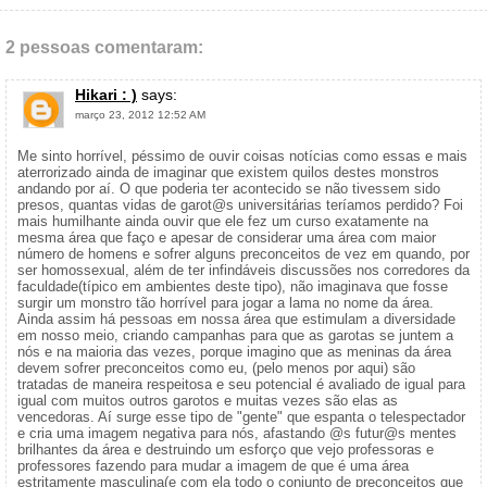
2 pessoas comentaram:
Hikari : )
says:
março 23, 2012 12:52 AM
Me sinto horrível, péssimo de ouvir coisas notícias como essas e mais
aterrorizado ainda de imaginar que existem quilos destes monstros
andando por aí. O que poderia ter acontecido se não tivessem sido
presos, quantas vidas de garot@s universitárias teríamos perdido? Foi
mais humilhante ainda ouvir que ele fez um curso exatamente na
mesma área que faço e apesar de considerar uma área com maior
número de homens e sofrer alguns preconceitos de vez em quando, por
ser homossexual, além de ter infindáveis discussões nos corredores da
faculdade(típico em ambientes deste tipo), não imaginava que fosse
surgir um monstro tão horrível para jogar a lama no nome da área.
Ainda assim há pessoas em nossa área que estimulam a diversidade
em nosso meio, criando campanhas para que as garotas se juntem a
nós e na maioria das vezes, porque imagino que as meninas da área
devem sofrer preconceitos como eu, (pelo menos por aqui) são
tratadas de maneira respeitosa e seu potencial é avaliado de igual para
igual com muitos outros garotos e muitas vezes são elas as
vencedoras. Aí surge esse tipo de "gente" que espanta o telespectador
e cria uma imagem negativa para nós, afastando @s futur@s mentes
brilhantes da área e destruindo um esforço que vejo professoras e
professores fazendo para mudar a imagem de que é uma área
estritamente masculina(e com ela todo o conjunto de preconceitos que