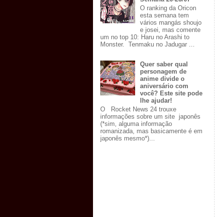
O ranking da Oricon
esta semana tem
vários mangás shoujo
e josei, mas comente
um no top 10: Haru no Arashi to
Monster. Tenmaku no Jadugar ...
Quer saber qual
personagem de
anime divide o
aniversário com
você? Este site pode
lhe ajudar!
O Rocket News 24 trouxe
informações sobre um site japonês
(*sim, alguma informação
romanizada, mas basicamente é em
japonês mesmo*)...