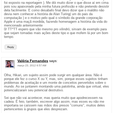
foi exposto na reportagem ). Me dói muito dizer o que disse aí em cima
pois sou apaixonado pela minha futura profissão e não pretendo desistir
dela facilmente. E como desabafo final devo dizer que o maldito não
devia nem conhecer a história de Alan Turing( um do pais da
computação ) e o motivo pelo qual o símbolo da grande corporação
Apple é uma maçã mordida, fazendo homenagem a história da vida do
mencionado anteriormente
0/ TT^TT espero que vão mesmo pro xilindró, sirvam de exemplo para
que sejam tomadas mais ações deste tipo e que mofem lá por um bom
tempo.
Reply
Valéria Fernandes
says:
março 23, 2012 6:57 AM
Olha, Hikari, um sujeito assim pode surgir em qualquer área. Não é
porque ele fez o curso X ou Y, mas, sim, porque esses sujeitos tinham
problemas de aceitação e um monte de conceitos pervertidos sobre o
mundo. Ao se juntarem montando uma patotinha, ainda que virtual, eles
potencializaram seu potencial destrutivo.
Sei que não vai acontecer, mas queria muito que apodrecessem na
cadeia. É feio, também, escrever algo assim, mas esses eu não me
importaria se caíssem nas mãos dos presos "comuns", muitos deles
pertencentes à grupos que eles desprezam.