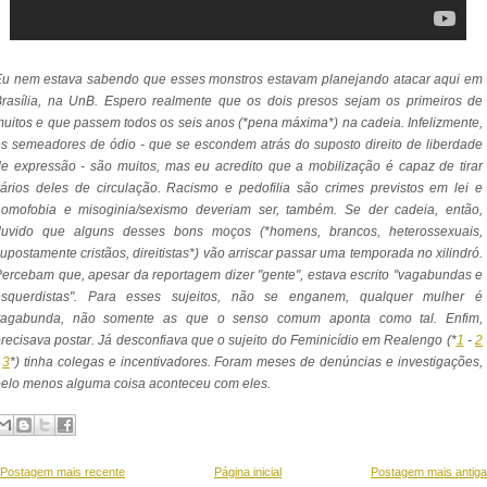
Eu nem estava sabendo que esses monstros estavam planejando atacar aqui em
rasília, na UnB. Espero realmente que os dois presos sejam os primeiros de
uitos e que passem todos os seis anos (*pena máxima*) na cadeia. Infelizmente,
s semeadores de ódio - que se escondem atrás do suposto direito de liberdade
e expressão - são muitos, mas eu acredito que a mobilização é capaz de tirar
ários deles de circulação. Racismo e pedofilia são crimes previstos em lei e
homofobia e misoginia/sexismo deveriam ser, também. Se der cadeia, então,
duvido que alguns desses bons moços (*homens, brancos, heterossexuais,
upostamente cristãos, direitistas*) vão arriscar passar uma temporada no xilindró.
ercebam que, apesar da reportagem dizer "gente", estava escrito "vagabundas e
esquerdistas". Para esses sujeitos, não se enganem, qualquer mulher é
vagabunda, não somente as que o senso comum aponta como tal. Enfim,
recisava postar. Já desconfiava que o sujeito do Feminicídio em Realengo (*
1
-
2
-
3
*) tinha colegas e incentivadores. Foram meses de denúncias e investigações,
elo menos alguma coisa aconteceu com eles.
Postagem mais recente
Página inicial
Postagem mais antiga