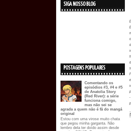
SIGA NOSSO BLOG
B
m
o
d
v
POSTAGENS POPULARES
s
P
Comentando os
episódios #3, #4 e #5
p
de Anatolia Story
(Red River): a série
funciona comigo,
p
mas não sei se
agrada a quem não é fã do mangá
original
Estou com uma virose muito chata
que pegou minha garganta. Não
lembro dela ter doído assim desde