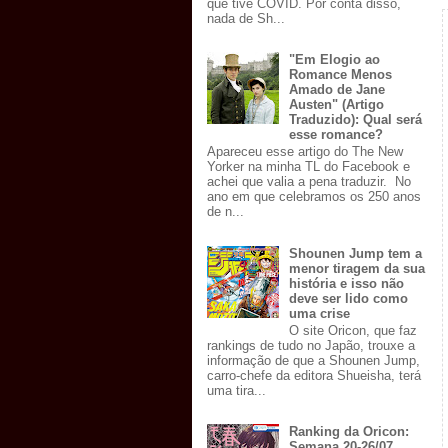
que tive COVID. Por conta disso,
nada de Sh...
"Em Elogio ao
Romance Menos
Amado de Jane
Austen" (Artigo
Traduzido): Qual será
esse romance?
Apareceu esse artigo do The New
Yorker na minha TL do Facebook e
achei que valia a pena traduzir. No
ano em que celebramos os 250 anos
de n...
Shounen Jump tem a
menor tiragem da sua
história e isso não
deve ser lido como
uma crise
O site Oricon, que faz
rankings de tudo no Japão, trouxe a
informação de que a Shounen Jump,
carro-chefe da editora Shueisha, terá
uma tira...
Ranking da Oricon:
Semana 20-26/07