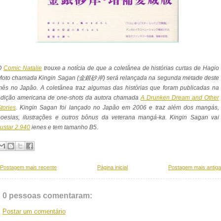
O
Comic Natalie
trouxe a notícia de que a coletânea de histórias curtas de Hagio
Moto chamada Kingin Sagan (金銀砂岸) será relançada na segunda metade deste
ês no Japão. A coletânea traz algumas das histórias que foram publicadas na
edição americana de one-shots da autora chamada
A Drunken Dream and Other
tories
. Kingin Sagan foi lançado no Japão em 2006 e traz além dos mangás,
poesias, ilustrações e outros bônus da veterana mangá-ka. Kingin Sagan vai
ustar 2.940
ienes e tem tamanho B5.
Postagem mais recente
Página inicial
Postagem mais antiga
0 pessoas comentaram:
Postar um comentário