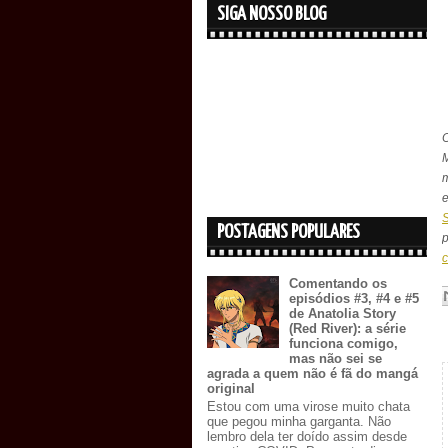
SIGA NOSSO BLOG
m
S
POSTAGENS POPULARES
c
Comentando os
episódios #3, #4 e #5
de Anatolia Story
(Red River): a série
funciona comigo,
mas não sei se
agrada a quem não é fã do mangá
original
Estou com uma virose muito chata
que pegou minha garganta. Não
lembro dela ter doído assim desde