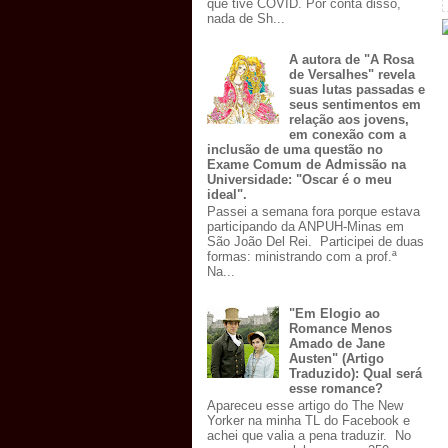
que tive COVID. Por conta disso,
nada de Sh...
A autora de "A Rosa
de Versalhes" revela
suas lutas passadas e
seus sentimentos em
relação aos jovens,
em conexão com a
inclusão de uma questão no
Exame Comum de Admissão na
Universidade: "Oscar é o meu
ideal".
Passei a semana fora porque estava
participando da ANPUH-Minas em
São João Del Rei. Participei de duas
formas: ministrando com a prof.ª
Na...
"Em Elogio ao
Romance Menos
Amado de Jane
Austen" (Artigo
Traduzido): Qual será
esse romance?
Apareceu esse artigo do The New
Yorker na minha TL do Facebook e
achei que valia a pena traduzir. No