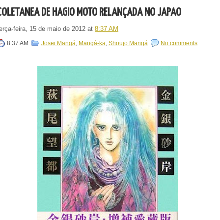
COLETÂNEA DE HAGIO MOTO RELANÇADA NO JAPÃO
erça-feira, 15 de maio de 2012
at
8:37 AM
8:37 AM
Josei Mangá
,
Mangá-ka
,
Shoujo Mangá
No comments