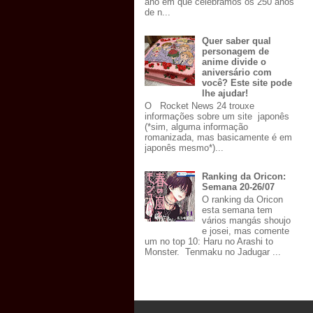
ano em que celebramos os 250 anos
de n...
Quer saber qual
personagem de
anime divide o
aniversário com
você? Este site pode
lhe ajudar!
O Rocket News 24 trouxe
informações sobre um site japonês
(*sim, alguma informação
romanizada, mas basicamente é em
japonês mesmo*)...
Ranking da Oricon:
Semana 20-26/07
O ranking da Oricon
esta semana tem
vários mangás shoujo
e josei, mas comente
um no top 10: Haru no Arashi to
Monster. Tenmaku no Jadugar ...