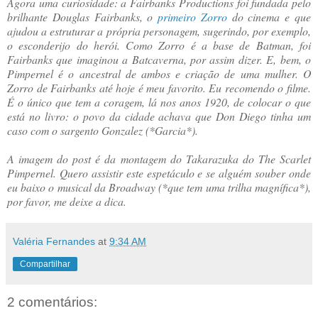
Agora uma curiosidade: a Fairbanks Productions foi fundada pelo
brilhante Douglas Fairbanks, o
primeiro Zorro
do cinema e que
ajudou a estruturar a própria personagem, sugerindo, por exemplo,
o esconderijo do herói. Como Zorro é a base de Batman, foi
Fairbanks que imaginou a Batcaverna, por assim dizer. E, bem, o
Pimpernel é o ancestral de ambos e criação de uma mulher. O
Zorro de Fairbanks até hoje é meu favorito. Eu recomendo o filme.
É o único que tem a coragem, lá nos anos 1920, de colocar o que
está no livro: o povo da cidade achava que Don Diego tinha um
caso com o sargento Gonzalez (*Garcia*).
A imagem do post é da montagem do Takarazuka do The Scarlet
Pimpernel. Quero assistir este espetáculo e se alguém souber onde
eu baixo o musical da Broadway (*que tem uma trilha magnífica*),
por favor, me deixe a dica.
Valéria Fernandes
at
9:34 AM
Compartilhar
2 comentários: