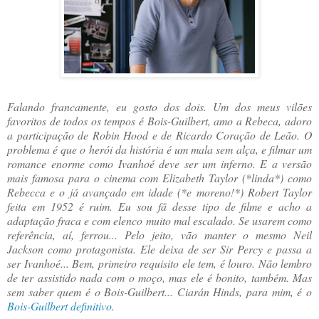
Falando francamente, eu gosto dos dois. Um dos meus vilões
favoritos de todos os tempos é Bois-Guilbert, amo a Rebeca, adoro
a participação de Robin Hood e de Ricardo Coração de Leão. O
problema é que o herói da história é um mala sem alça, e filmar um
romance enorme como Ivanhoé deve ser um inferno. E a versão
mais famosa para o cinema com Elizabeth Taylor (*linda*) como
Rebecca e o já avançado em idade (*e moreno!*) Robert Taylor
feita em 1952 é ruim. Eu sou fã desse tipo de filme e acho a
adaptação fraca e com elenco muito mal escalado. Se usarem como
referência, aí, ferrou... Pelo jeito, vão manter o mesmo Neil
Jackson como protagonista. Ele deixa de ser Sir Percy e passa a
ser Ivanhoé... Bem, primeiro requisito ele tem, é louro. Não lembro
de ter assistido nada com o moço, mas ele é bonito, também. Mas
sem saber quem é o Bois-Guilbert...
Ciarán Hinds, para mim, é o
Bois-Guilbert definitivo
.