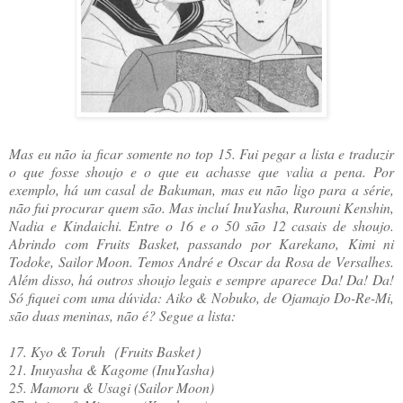
Mas eu não ia ficar somente no top 15. Fui pegar a lista e traduzir
o que fosse shoujo e o que eu achasse que valia a pena. Por
exemplo, há um casal de Bakuman, mas eu não ligo para a série,
não fui procurar quem são. Mas incluí InuYasha, Rurouni Kenshin,
Nadia e Kindaichi. Entre o 16 e o 50 são 12 casais de shoujo.
Abrindo com Fruits Basket, passando por Karekano, Kimi ni
Todoke, Sailor Moon. Temos André e Oscar da Rosa de Versalhes.
Além disso, há outros shoujo legais e sempre aparece Da! Da! Da!
Só fiquei com uma dúvida: Aiko & Nobuko, de Ojamajo Do-Re-Mi,
são duas meninas, não é? Segue a lista:
17. Kyo & Toruh（Fruits Basket）
21. Inuyasha & Kagome (InuYasha)
25. Mamoru & Usagi (Sailor Moon)