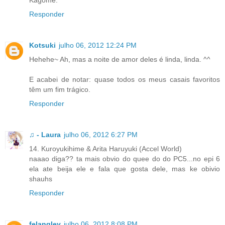
Kagome.
Responder
Kotsuki
julho 06, 2012 12:24 PM
Hehehe~ Ah, mas a noite de amor deles é linda, linda. ^^
E acabei de notar: quase todos os meus casais favoritos
têm um fim trágico.
Responder
♫ - Laura
julho 06, 2012 6:27 PM
14. Kuroyukihime & Arita Haruyuki (Accel World)
naaao diga?? ta mais obvio do quee do do PC5...no epi 6
ela ate beija ele e fala que gosta dele, mas ke obivio
shauhs
Responder
felangley
julho 06, 2012 8:08 PM