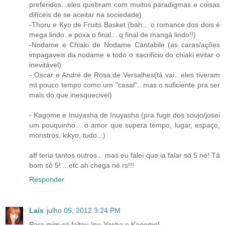
preferidos...eles quebram com muitos paradigmas e coisas
difíceis de se aceitar na sociedade)
-Thoru e Kyo de Fruits Basket (bah... o romance dos dois é
mega lindo..e poxa o final... q final de mangá lindo!!)
-Nodame e Chiaki de Nodame Cantabile (as caras/ações
impagaveis da nodame e todo o sacrificio do chiaki evitar o
inevitável)
- Oscar e André de Rosa de Versalhes(tá vai.. eles tiveram
mt pouco tempo como um "casal".. mas o suficiente pra ser
mais do que inesquecivel)
- Kagome e Inuyasha de Inuyasha (pra fugir dos soujo/josei
um pouquinho... o amor que supera tempo, lugar, espaço,
monstros, kikyo, tudo...)
aff teria tantos outros... mas eu falei que ia falar só 5 né! Tá
bom só 5! ...etc ah chega né rs!!!
Responder
Lais
julho 05, 2012 3:24 PM
Para mim só faltou Inu-Yasha e Kagome!