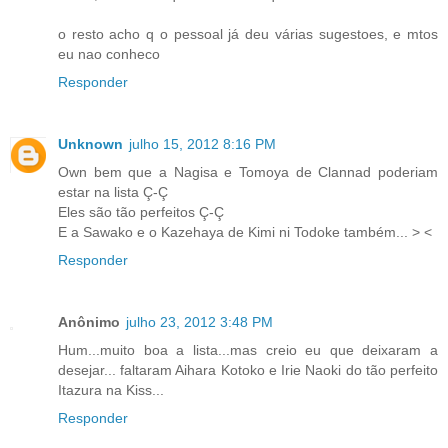
o resto acho q o pessoal já deu várias sugestoes, e mtos
eu nao conheco
Responder
Unknown
julho 15, 2012 8:16 PM
Own bem que a Nagisa e Tomoya de Clannad poderiam
estar na lista Ç-Ç
Eles são tão perfeitos Ç-Ç
E a Sawako e o Kazehaya de Kimi ni Todoke também... > <
Responder
Anônimo
julho 23, 2012 3:48 PM
Hum...muito boa a lista...mas creio eu que deixaram a
desejar... faltaram Aihara Kotoko e Irie Naoki do tão perfeito
Itazura na Kiss...
Responder