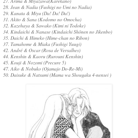
27. Arima & Miyazawa(Karekano)
28. Jean & Nadia (Fushigi no Umi no Nadia)
29. Kanata & Miyu (Da! Da! Da!)
31. Akito & Sana (Kodomo no Omocha)
32. Kazehaya & Sawako (Kimi ni Todoke)
34. Kindaichi & Nanase (Kindaichi Shōnen no Jikenbo)
35. Daichi & Himeko (Hime-chan no Ribon)
37. Tamahome & Miaka (Fushigi Yuugi)
42. André & Oscar (Rosa de Versalhes)
44. Kenshin & Kaoru (Rurouni Kenshin)
45. Kouji & Nozomi (Precure 5)
47. Aiko & Nobuko (Ojamajo Do-Re-Mi)
50. Daisuke & Natsumi (Mama wa Shougaku 4-nensei )