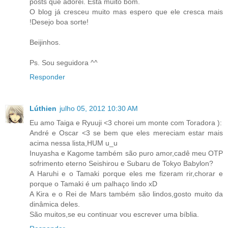
posts que adorei. Está muito bom.
O blog já cresceu muito mas espero que ele cresca mais
!Desejo boa sorte!
Beijinhos.
Ps. Sou seguidora ^^
Responder
Lúthien
julho 05, 2012 10:30 AM
Eu amo Taiga e Ryuuji <3 chorei um monte com Toradora ):
André e Oscar <3 se bem que eles mereciam estar mais
acima nessa lista,HUM u_u
Inuyasha e Kagome também são puro amor,cadê meu OTP
sofrimento eterno Seishirou e Subaru de Tokyo Babylon?
A Haruhi e o Tamaki porque eles me fizeram rir,chorar e
porque o Tamaki é um palhaço lindo xD
A Kira e o Rei de Mars também são lindos,gosto muito da
dinâmica deles.
São muitos,se eu continuar vou escrever uma bíblia.