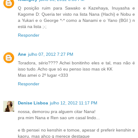
Q posição ruim para Sawako e Kazehaya, Inuyasha e
Kagome D: Queria ter visto na lista Nana (Hachi) e Nobu e
a Yukari e o George *-* como a Nanami e o Yano (BGI ) n
está na lista ;-;
Responder
Ane
julho 07, 2012 7:27 PM
Toradora, sério???? Achei bonitinho eles e tal, mas não é
isso tudo. Acho que só eu penso isso mas ok KK
Mas amei o 2º lugar <333
Responder
Denise Lisboa
julho 12, 2012 11:17 PM
nossa, demorou pra alguem citar Nana!
pra mim Nana e Ren sao um casal lindo...
e tb pensei no kenshin e tomoe, apesar d preferir kenshin e
kaoru, mas ahco q merece destaque