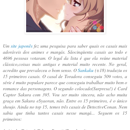
Um
site japonês
fez uma pesquisa para saber quais os casais mais
adoráveis dos animes e mangás. Sãocinqüenta casais ao todo e
4696 pessoas votaram. O legal da lista é que ela reúne material
clássico,coisas mais antigas e material muito recente. No geral,
acredito que prevaleceu o bom senso. O
Sankaku
(+18) traduziu os
15 primeiros casais. O casal de Toradora conseguiu 509 votos, a
série é muito populare parece que conseguiu trabalhar muito bem o
romance das personagens. O segundo colocado(Surpresa!) é Card
Captor Sakura com 395. Vou ser muito sincera, não acho muita
graça em Sakura eSyaoran, não. Entre os 15 primeiros, é o único
shoujo. Ainda no top 15, temos três casais de DetectiveConan. Nem
sabia que tinha tantos casais nesse mangá... Seguem os 15
primeiros: