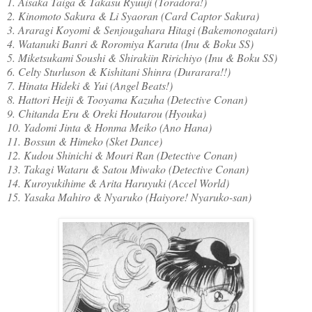
1. Aisaka Taiga & Takasu Ryuuji (Toradora!)
2. Kinomoto Sakura & Li Syaoran (Card Captor Sakura)
3. Araragi Koyomi & Senjougahara Hitagi (Bakemonogatari)
4. Watanuki Banri & Roromiya Karuta (Inu & Boku SS)
5. Miketsukami Soushi & Shirakiin Ririchiyo (Inu & Boku SS)
6. Celty Sturluson & Kishitani Shinra (Durarara!!)
7. Hinata Hideki & Yui (Angel Beats!)
8. Hattori Heiji & Tooyama Kazuha (Detective Conan)
9. Chitanda Eru & Oreki Houtarou (Hyouka)
10. Yadomi Jinta & Honma Meiko (Ano Hana)
11. Bossun & Himeko (Sket Dance)
12. Kudou Shinichi & Mouri Ran (Detective Conan)
13. Takagi Wataru & Satou Miwako (Detective Conan)
14. Kuroyukihime & Arita Haruyuki (Accel World)
15. Yasaka Mahiro & Nyaruko (Haiyore! Nyaruko-san)