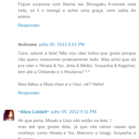
Fiquei surpresa com Mama wa Shougaku 4-nensei está
nela, só li o mangá e achei uma graça, nem sabia do
anime.
Responder
Anônimo
julho 05, 2012 6:51 PM
Cara, adorei a lista! Não vou citar todos que gosto porque
não quero reescrever praticamente tudo. Mas acho que dá
pra citar o Hinata & Yui; Jinta & Meiko; Inuyasha & Kagome;
tem até a Chitanda e o Houtarou! *-*
Mas faltou a Misa-chan e o Usui, né? Hehe!
Responder
~Alice Liddell~
julho 05, 2012 9:11 PM
Ah que pena, Misaki e Usui não estão na lista :\
mas até que gostei dela, já que cita vários casais que
conheço como Hinata e Yui, Mamoru e Usagi, Inuyasha e