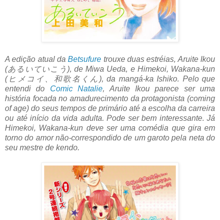
A edição atual da
Betsufure
trouxe duas estréias, Aruite Ikou
(あるいていこう), de Miwa Ueda, e Himekoi, Wakana-kun
(ヒメコイ、和歌名くん), da mangá-ka Ishiko. Pelo que
entendi do
Comic Natalie
, Aruite Ikou parece ser uma
história focada no amadurecimento da protagonista (coming
of age) do seus tempos de primário até a escolha da carreira
ou até início da vida adulta. Pode ser bem interessante. Já
Himekoi, Wakana-kun deve ser uma comédia que gira em
torno do amor não-correspondido de um garoto pela neta do
seu mestre de kendo.