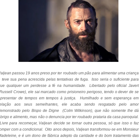
aljean passou 19 anos preso por ter roubado um pão para alimentar uma criança
 teve sua pena acrescida pelas tentativas de fuga. Isso seria o suficiente para
que qualquer um perdesse a fé na humanidade. Libertado pelo oficial Javert
Russell Crowe), ele sai marcado como prisioneiro perigoso, tendo o dever de se
apresentar de tempos em tempos à justiça. Humilhado e sem esperança em
relação aos seus semelhantes, ele acaba sendo resgatado pelo amor
demonstrado pelo Bispo de Digne (Colm Wilkinson), que não somente lhe dá
brigo e alimento, mas não o denuncia por ter roubado prataria da casa paroquial.
ivre para recomeçar, Valjean decide se tornar outra pessoa, só que isso o faz
omper com a condicional. Oito anos depois, Valjean transformou-se em Monsieur
adeleine, e é um dono de fábrica adepto da caridade e do bom tratamento das