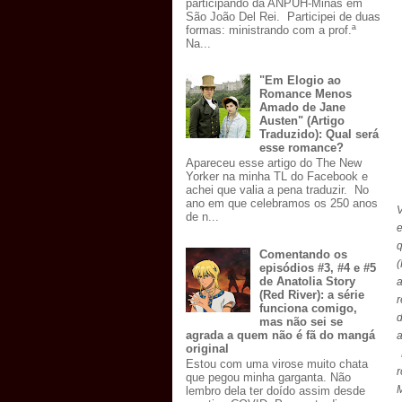
participando da ANPUH-Minas em
São João Del Rei. Participei de duas
formas: ministrando com a prof.ª
Na...
"Em Elogio ao
Romance Menos
Amado de Jane
Austen" (Artigo
Traduzido): Qual será
esse romance?
Apareceu esse artigo do The New
Yorker na minha TL do Facebook e
achei que valia a pena traduzir. No
ano em que celebramos os 250 anos
V
de n...
e
Comentando os
(
episódios #3, #4 e #5
de Anatolia Story
(Red River): a série
funciona comigo,
mas não sei se
agrada a quem não é fã do mangá
a
original
L
Estou com uma virose muito chata
r
que pegou minha garganta. Não
M
lembro dela ter doído assim desde