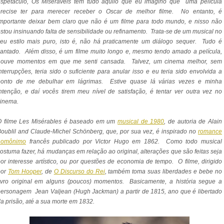
espetáculo, Os Miseráveis tem tudo aquilo que eu imagino que uma película
precise ter para merecer receber o Oscar de melhor filme. No entanto, é
mportante deixar bem claro que não é um filme para todo mundo, e nisso não
stou insinuando falta de sensibilidade ou refinamento. Trata-se de um musical no
eu estilo mais puro, isto é, não há praticamente um diálogo sequer. Tudo é
antado. Além disso, é um filme muito longo e, mesmo tendo amado a película,
houve momentos em que me senti cansada. Talvez, um cinema melhor, sem
nterrupções, teria sido o suficiente para anular isso e eu teria sido envolvida a
ponto de me debulhar em lágrimas. Estive quase lá várias vezes e minha
ntenção, e daí vocês tirem meu nível de satisfação, é tentar ver outra vez no
cinema.
O filme Les Misérables é baseado em um
musical de 1980
, de autoria de Alain
oublil and Claude-Michel Schönberg, que, por sua vez, é inspirado no
romance
homônimo
francês publicado por Victor Hugo em 1862. Como todo musical
ostuma fazer, há mudanças em relação ao original, alterações que são feitas seja
or interesse artístico, ou por questões de economia de tempo. O filme, dirigido
por
Tom Hooper
, de
O Discurso do Rei
, também toma suas liberdades e bebe no
ivro original em alguns (poucos) momentos. Basicamente, a história segue a
ersonagem Jean Valjean (Hugh Jackman) a partir de 1815, ano que é libertado
a prisão, até a sua morte em 1832.