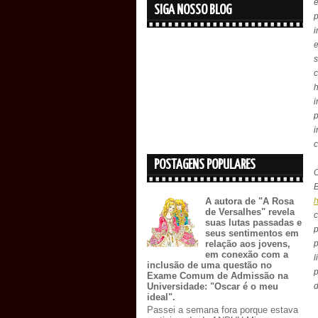
SIGA NOSSO BLOG
i
e
s
c
i
i
POSTAGENS POPULARES
B
A autora de "A Rosa
de Versalhes" revela
c
suas lutas passadas e
p
seus sentimentos em
relação aos jovens,
em conexão com a
l
inclusão de uma questão no
p
Exame Comum de Admissão na
d
Universidade: "Oscar é o meu
ideal".
Passei a semana fora porque estava