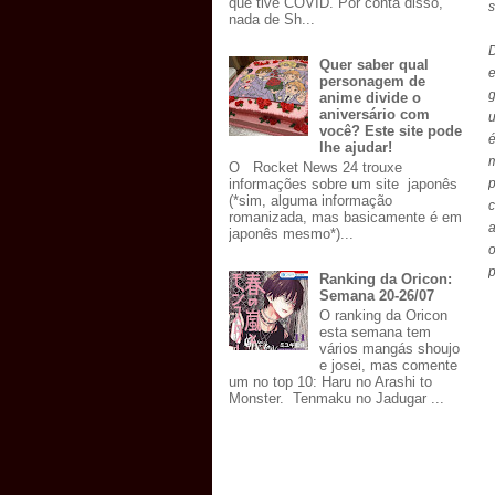
que tive COVID. Por conta disso,
s
nada de Sh...
Quer saber qual
e
personagem de
g
anime divide o
aniversário com
u
você? Este site pode
lhe ajudar!
m
O Rocket News 24 trouxe
informações sobre um site japonês
(*sim, alguma informação
romanizada, mas basicamente é em
japonês mesmo*)...
o
p
Ranking da Oricon:
Semana 20-26/07
O ranking da Oricon
esta semana tem
vários mangás shoujo
e josei, mas comente
um no top 10: Haru no Arashi to
Monster. Tenmaku no Jadugar ...