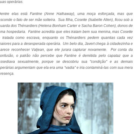
uas operárias.
Dentre elas está Fantine (Anne Hathaway), uma moça esforçada, mas que
sconde o fato de ser mãe solteira. Sua filha, Cosette (Isabelle Allen), ficou sob a
uarda dos Thénardiers (Helena Bonham Carter e Sacha Baron Cohen), donos de
ma hospedaria. Fantine acredita que eles tratam bem sua menina, mas Cosette
é tratada como escrava, enquanto os Thénardiers pedem quantias cada vez
aiores para a desesperada operária. Um belo dia, Javert chega à cidadezinha e
parece reconhecer Valjean, que ele jurara capturar novamente. Por conta da
confusão, o patrão não percebe que Fantine é demitida pelo capataz que a
assediava sexualmente, porque se descobriu sua "condição" e as demais
perárias argumentam que ela era uma “vadia” e iria contaminá-las com sua mera
resença.