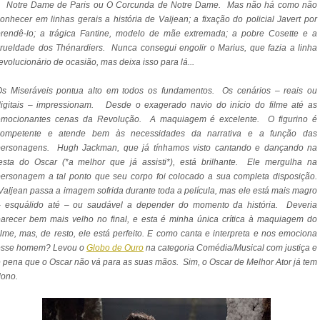
li Notre Dame de Paris ou O Corcunda de Notre Dame. Mas não há como não
onhecer em linhas gerais a história de Valjean; a fixação do policial Javert por
prendê-lo; a trágica Fantine, modelo de mãe extremada; a pobre Cosette e a
rueldade dos Thénardiers. Nunca consegui engolir o Marius, que fazia a linha
evolucionário de ocasião, mas deixa isso para lá...
Os Miseráveis pontua alto em todos os fundamentos. Os cenários – reais ou
digitais – impressionam. Desde o exagerado navio do início do filme até as
emocionantes cenas da Revolução. A maquiagem é excelente. O figurino é
competente e atende bem às necessidades da narrativa e a função das
personagens. Hugh Jackman, que já tínhamos visto cantando e dançando na
esta do Oscar (*a melhor que já assisti*), está brilhante. Ele mergulha na
ersonagem a tal ponto que seu corpo foi colocado a sua completa disposição.
aljean passa a imagem sofrida durante toda a película, mas ele está mais magro
– esquálido até – ou saudável a depender do momento da história. Deveria
arecer bem mais velho no final, e esta é minha única crítica à maquiagem do
ilme, mas, de resto, ele está perfeito. E como canta e interpreta e nos emociona
esse homem? Levou o
Globo de Ouro
na categoria Comédia/Musical com justiça e
 pena que o Oscar não vá para as suas mãos. Sim, o Oscar de Melhor Ator já tem
dono.