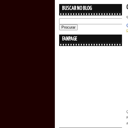
BUSCAR NO BLOG
q
FANPAGE
Q
K
a