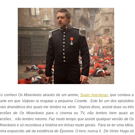
Eu conheci Os Miseráveis através de um anime,
Super Aventuras
, que contava a
arte em que Valjean ia resgatar a pequena Cosette. Este foi um dos episódios
ais dramáticos dos quais me lembro na série. Depois disso, assisti duas ou três
versões de Os Miseráveis para o cinema ou TV, não lembro bem quais as
ersões... não lembro mesmo. Faz muito tempo que assisti qualquer versão de Os
iseráveis e só recordava a história em linhas muito gerais. Para se ter uma idéia,
inha esquecido até da existência de Éponine. O livro, nunca li. De Victor Hugo só