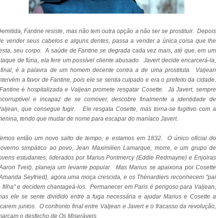
emitida, Fantine resiste, mas não tem outra opção a não ser se prostituir. Depois
e vender seus cabelos e alguns dentes, passa a vender a única coisa que lhe
esta, seu corpo. A saúde de Fantine se degrada cada vez mais, até que, em um
taque de fúria, ela fere um possível cliente abusado. Javert decide encarcerá-la,
final, é a palavra de um homem decente contra a de uma prostituta. Valjean
ntervém a favor de Fantine, pois ele se sentia culpado e era o prefeito da cidade.
antine é hospitalizada e Valjean promete resgatar Cosette. Já Javert, sempre
incorruptível e incapaz de se comover, descobre finalmente a identidade de
aljean, que consegue fugir. Ele resgata Cosette, mas torna-se fugitivo com a
enina, tendo que mudar de nome para escapar do maníaco Javert.
Temos então um novo salto de tempo, e estamos em 1832. O único oficial do
governo simpático ao povo, Jean Maximilien Lamarque, morre, e um grupo de
ovens estudantes, liderados por Marius Pontmercy (Eddie Redmayne) e Enjolras
Aaron Tveit), planeja um levante popular. Mas Marius se apaixona por Cosette
Amanda Seyfried), agora uma moça crescida, e os Thénardiers reconhecem "pai
 filha" e decidem chantageá-los. Permanecer em Paris é perigoso para Valjean,
as ele se sente dividido entre a fuga necessária e ajudar Marius e Cosette a
icarem juntos. O confronto final entre Valjean e Javert e o fracasso da revolução,
arcam o desfecho de Os Miseráveis.