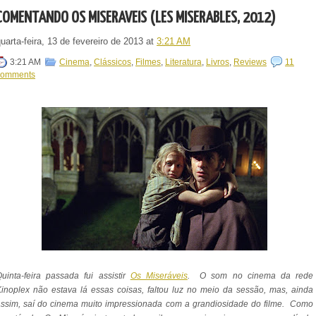
COMENTANDO OS MISERÁVEIS (LES MISÉRABLES, 2012)
uarta-feira, 13 de fevereiro de 2013
at
3:21 AM
3:21 AM
Cinema
,
Clássicos
,
Filmes
,
Literatura
,
Livros
,
Reviews
11
comments
uinta-feira passada fui assistir
Os Miseráveis
. O som no cinema da rede
inoplex não estava lá essas coisas, faltou luz no meio da sessão, mas, ainda
ssim, saí do cinema muito impressionada com a grandiosidade do filme. Como