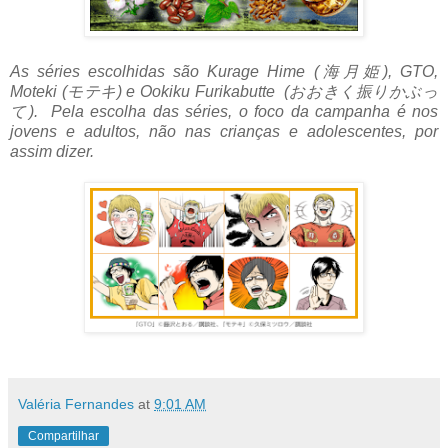
As séries escolhidas são Kurage Hime (海月姫), GTO,
Moteki (モテキ) e Ookiku Furikabutte (おおきく振りかぶっ
て). Pela escolha das séries, o foco da campanha é nos
jovens e adultos, não nas crianças e adolescentes, por
assim dizer.
Valéria Fernandes
at
9:01 AM
Compartilhar