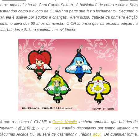
rouxe uma bolsnha de Card Captor Sakura. A bolsinha é de couro e com o Kero
lustrandoo corpo e o logo da CLAMP na parte que faz o fechamento. Segundo o
N, ela é usável por adultos e crianças. Além disso, trata-se da primeira edição
comemorativa dos 60 anos da revista. O CN anuncia que na próxima edição há
ais brindes e Sakura continua em evidência.
Já que o assunto é CLAMP, o
Comic Natalie
também anunciou que brindes de
Rayearth (魔法騎士レイアース) estarão disponíveis por tempo limitado em
máquinas Arcade (?), ou será de gashapon? Página
aqui
. De qualquer forma,