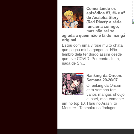
Comentando os
episódios #3, #4 e #5
de Anatolia Story
(Red River): a série
funciona comigo,
mas não sei se
agrada a quem não é fã do mangá
original
Estou com uma virose muito chata
que pegou minha garganta. Não
lembro dela ter doído assim desde
que tive COVID. Por conta disso,
nada de Sh...
Ranking da Oricon:
Semana 20-26/07
O ranking da Oricon
esta semana tem
vários mangás shoujo
e josei, mas comente
um no top 10: Haru no Arashi to
Monster. Tenmaku no Jadugar ...