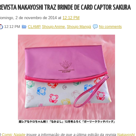
REVISTA NAKAYOSHI TRAZ BRINDE DE CARD CAPTOR SAKURA
domingo, 2 de novembro de 2014
at
12:12 PM
12:12 PM
CLAMP
,
Shoujo Anime
,
Shoujo Mangá
No comments
O
Comic Natalie
trouxe a informação de que a última edição da revista
Nakayoshi