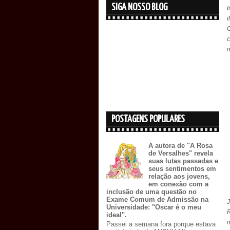
SIGA NOSSO BLOG
t
i
C
m
POSTAGENS POPULARES
A autora de "A Rosa
de Versalhes" revela
suas lutas passadas e
seus sentimentos em
relação aos jovens,
em conexão com a
inclusão de uma questão no
Exame Comum de Admissão na
Universidade: "Oscar é o meu
ideal".
Passei a semana fora porque estava