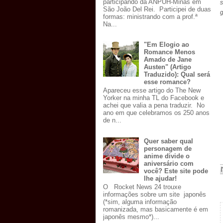
participando da ANPUH-Minas em
São João Del Rei. Participei de duas
g
formas: ministrando com a prof.ª
Na...
"Em Elogio ao
Romance Menos
Amado de Jane
Austen" (Artigo
Traduzido): Qual será
esse romance?
Apareceu esse artigo do The New
Yorker na minha TL do Facebook e
achei que valia a pena traduzir. No
ano em que celebramos os 250 anos
de n...
Quer saber qual
personagem de
anime divide o
aniversário com
você? Este site pode
lhe ajudar!
O Rocket News 24 trouxe
informações sobre um site japonês
(*sim, alguma informação
romanizada, mas basicamente é em
japonês mesmo*)...