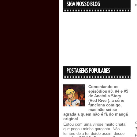
SIGA NOSSO BLOG
r
POSTAGENS POPULARES
Comentando os
episódios #3, #4 e #5
de Anatolia Story
(Red River): a série
funciona comigo,
mas não sei se
agrada a quem não é fã do mangá
original
O
Estou com uma virose muito chata
que pegou minha garganta. Não
lembro dela ter doído assim desde