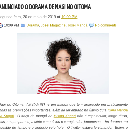
ANUNCIADO O DORAMA DE NAGI NO OITOMA
segunda-feira, 20 de maio de 2019
at
10:09 PM
10:09 PM
Dorama
,
Josei Magazine
,
Josei Mangá
No comments
Nagi no Oitoma (凪のお暇) é um mangá que tem aparecido em praticamente
odas as premiações importantes, além de ter entrado no último guia
Kono Manga
a Sugoi!
. O traço do mangá de
Misato Konari
não é espetacular, longe disso,
as, ao que parece, a série conquistou o coração dos japoneses. Um dorama era
uestão de tempo e o anúncio veio hoje. O Twitter estava fervilhando. Enfim, o