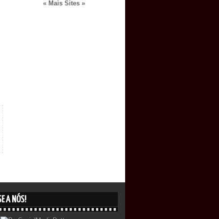
« Mais Sites »
E A NÓS!