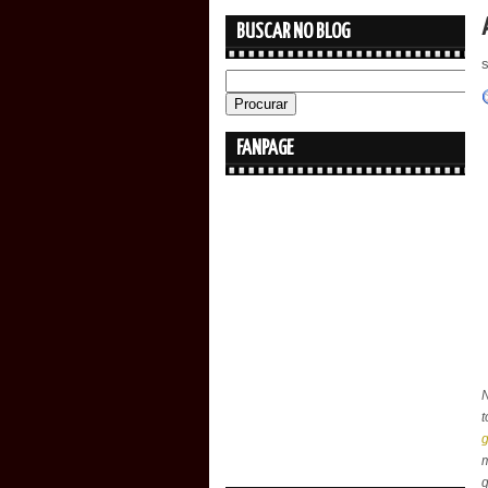
BUSCAR NO BLOG
FANPAGE
t
g
m
q