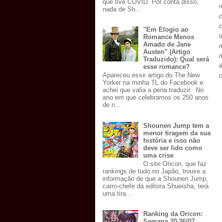
que tive COVID. Por conta disso,
r
nada de Sh...
c
"Em Elogio ao
l
Romance Menos
Amado de Jane
Austen" (Artigo
n
Traduzido): Qual será
é
esse romance?
Apareceu esse artigo do The New
c
Yorker na minha TL do Facebook e
achei que valia a pena traduzir. No
ano em que celebramos os 250 anos
de n...
Shounen Jump tem a
menor tiragem da sua
história e isso não
deve ser lido como
uma crise
O site Oricon, que faz
rankings de tudo no Japão, trouxe a
informação de que a Shounen Jump,
carro-chefe da editora Shueisha, terá
uma tira...
Ranking da Oricon:
Semana 20-26/07