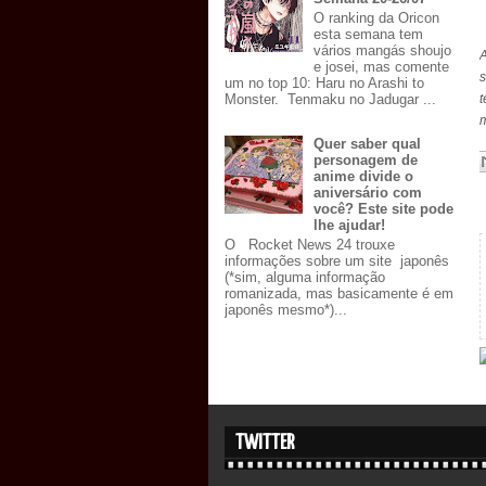
O ranking da Oricon
esta semana tem
vários mangás shoujo
e josei, mas comente
s
um no top 10: Haru no Arashi to
t
Monster. Tenmaku no Jadugar ...
m
Quer saber qual
personagem de
anime divide o
aniversário com
você? Este site pode
lhe ajudar!
O Rocket News 24 trouxe
informações sobre um site japonês
(*sim, alguma informação
romanizada, mas basicamente é em
japonês mesmo*)...
TWITTER