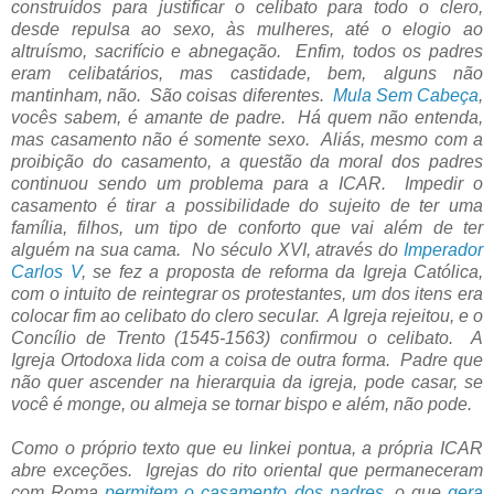
construídos para justificar o celibato para todo o clero,
desde repulsa ao sexo, às mulheres, até o elogio ao
altruísmo, sacrifício e abnegação. Enfim, todos os padres
eram celibatários, mas castidade, bem, alguns não
mantinham, não. São coisas diferentes.
Mula Sem Cabeça
,
vocês sabem, é amante de padre.
Há quem não entenda,
mas casamento não é somente sexo. Aliás, mesmo com a
proibição do casamento, a questão da moral dos padres
continuou sendo um problema para a ICAR. Impedir o
casamento é tirar a possibilidade do sujeito de ter uma
família, filhos, um tipo de conforto que vai além de ter
alguém na sua cama.
No século XVI, através do
Imperador
Carlos V
, se fez a proposta de reforma da Igreja Católica,
com o intuito de reintegrar os protestantes, um dos itens era
colocar fim ao celibato do clero secular. A Igreja rejeitou, e o
Concílio de Trento (1545-1563) confirmou o celibato. A
Igreja Ortodoxa lida com a coisa de outra forma. Padre que
não quer ascender na hierarquia da igreja, pode casar, se
você é monge, ou almeja se tornar bispo e além, não pode.
Como o próprio texto que eu linkei pontua, a própria ICAR
abre exceções. Igrejas do rito oriental que permaneceram
com Roma
permitem o casamento dos padres
, o que
gera