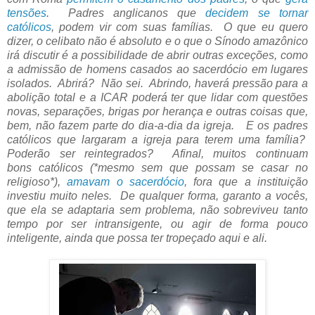
tensões
. Padres anglicanos que
decidem se tornar
católicos
, podem vir com suas famílias. O que eu quero
dizer, o celibato não é absoluto e o que o Sínodo amazônico
irá discutir é a possibilidade de abrir outras exceções, como
a admissão de homens casados ao sacerdócio em lugares
isolados. Abrirá? Não sei. Abrindo, haverá pressão para a
abolição total e a ICAR poderá ter que lidar com questões
novas, separações, brigas por herança e outras coisas que,
bem, não fazem parte do dia-a-dia da igreja. E os padres
católicos que largaram a igreja para terem uma família?
Poderão ser reintegrados? Afinal, muitos continuam
bons católicos (*mesmo sem que possam se casar no
religioso*),
amavam o sacerdócio
, fora que a instituição
investiu muito neles. De qualquer forma, garanto a vocês,
que ela se adaptaria sem problema, não sobreviveu tanto
tempo por ser intransigente, ou agir de forma pouco
inteligente, ainda que possa ter tropeçado aqui e ali.