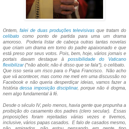
Ontem,
falei de duas produções televisivas
que tratam do
celibato
como ponto de partida para uma um drama
amoroso. Poderia listar de cabeça outras tantas novelas
que criam um drama em torno do padre apaixonado e que
está preso por seus votos. Pois, bem, hoje, vários jornais e
portais davam destaque à
possibilidade do Vaticano
flexibilizar
(*não abolir, não é disso que se fala*), o celibato.
Que isso seria um risco para o Papa Francisco. Não acho
que vá acontecer, mas como me meti em uma discussão no
Facebook e não queria desperdiçar ideias, vamos fazer a
história
dessa imposição disciplinar
, porque não é dogma,
nem algo fundamental à fé.
Desde o século IV, pelo menos, havia gente que propunha a
proibição do casamento dos padres (clero secular). Essas
proposições foram rejeitadas várias vezes e tivemos,
inclusive, vários papas casados. E falo de casados mesmo,
não amigados, não estou pensando em gente tipo