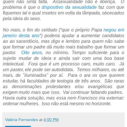
quem não sinta falta. Assexualidade não é doença. O
problema é que o
dispositivo da sexualidade
faz com que
fiquemos tal e qual insetos em volta da lâmpada, obcecados
pela ideia do sexo.
No mais, o fim do celibato (*que o próprio Papa
negou em
janeiro desta ano
*) poderia ajudar a aumentar candidatos
ao ao sacerdócio, mas digo e lembro para quem não sabe
que formar um padre dá muito mais trabalho que formar um
pastor.
Oito anos
, no mínimo. Tempo suficiente para o
sujeito mudar de ideia e ainda sair com uma boa base
intelectual. Fora que é um processo caro, muito caro. Já
um pastor, ele pode ser autodidata. Temos milhares, ou até
mais, de "iluminados" por aí. Para o ara os que querem
estudar, há faculdades de teologia de três anos. São raras
as denominações protestantes e/ou evangélicas que
exigem muito mais que isso. Vai continuar faltando padres.
Havia outra solução, mas essa nem Francisco iria externar:
ordenar mulheres. Isso não está mesmo no horizonte.
Valéria Fernandes
at
4:00 PM