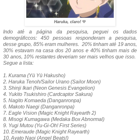
Haruka, claro!
💙
Indo até a página da pesquisa, peguei os dados
demográficcos: 450 pessoas responderam a pesquisa,
desse grupo, 85% eram mulheres. 20% tinham até 19 anos,
30% estavam na casa dos 20 anos e 40% tinham mais de
30 anos, 10% restantes deveriam ser mais velhos que isso.
Segue a lista:
1. Kurama (Yū Yū Hakusho)
2. Haruka Tenoh/Sailor Urano (Sailor Moon)
3. Shinji Ikari (Neon Genesis Evangelion)
4. Yukito Tsukishiro (Cardcaptor Sakura)
5. Nagito Komaeda (Danganronpa)
6. Makoto Naegi (Danganronpa)
7. Eagle Vision (Magic Knight Rayearth 2)
8. Misogi Kumagawa (Medaka Box Abnormal)
9. Yugi Mutou (Yu-Gi-Oh! First Series)
10. Emeraude (Magic Knight Rayearth)
10. Ayato Naoi (Angel Beats!)