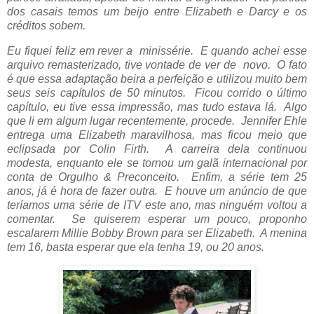
dos casais temos um beijo entre Elizabeth e Darcy e os
créditos sobem.
Eu fiquei feliz em rever a minissérie. E quando achei esse
arquivo remasterizado, tive vontade de ver de novo. O fato
é que essa adaptação beira a perfeição e utilizou muito bem
seus seis capítulos de 50 minutos. Ficou corrido o último
capítulo, eu tive essa impressão, mas tudo estava lá. Algo
que li em algum lugar recentemente, procede. Jennifer Ehle
entrega uma Elizabeth maravilhosa, mas ficou meio que
eclipsada por Colin Firth. A carreira dela continuou
modesta, enquanto ele se tornou um galã internacional por
conta de Orgulho & Preconceito. Enfim, a série tem 25
anos, já é hora de fazer outra. E houve um anúncio de que
teríamos uma série de ITV este ano, mas ninguém voltou a
comentar.
Se quiserem esperar um pouco, proponho
escalarem
Millie Bobby Brown para ser Elizabeth. A menina
tem 16, basta esperar que ela tenha 19, ou 20 anos.