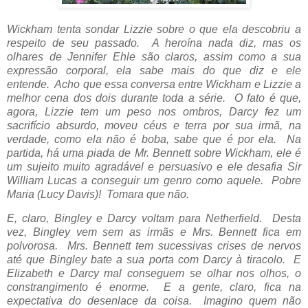
Wickham tenta sondar Lizzie sobre o que ela descobriu a
respeito de seu passado. A heroína nada diz, mas os
olhares de Jennifer Ehle são claros, assim como a sua
expressão corporal, ela sabe mais do que diz e ele
entende. Acho que essa conversa entre Wickham e Lizzie a
melhor cena dos dois durante toda a série. O fato é que,
agora, Lizzie tem um peso nos ombros, Darcy fez um
sacrifício absurdo, moveu céus e terra por sua irmã, na
verdade, como ela não é boba, sabe que é por ela. Na
partida, há uma piada de Mr. Bennett sobre Wickham, ele é
um sujeito muito agradável e persuasivo e ele desafia Sir
William Lucas a conseguir um genro como aquele. Pobre
Maria (
Lucy Davis)! Tomara que não.
E, claro, Bingley e Darcy voltam para Netherfield. Desta
vez, Bingley vem sem as irmãs e Mrs. Bennett fica em
polvorosa. Mrs. Bennett tem sucessivas crises de nervos
até que Bingley bate a sua porta com Darcy à tiracolo. E
Elizabeth e Darcy mal conseguem se olhar nos olhos, o
constrangimento é enorme. E a gente, claro, fica na
expectativa do desenlace da coisa. Imagino quem não