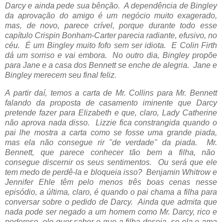
Darcy e ainda pede sua bênção. A dependência de Bingley
da aprovação do amigo é um negócio muito exagerado,
mas, de novo, parece crível, porque durante todo esse
capítulo
Crispin Bonham-Carter parecia radiante, efusivo, no
céu. É um Bingley muito fofo sem ser idiota. E Colin Firth
dá um sorriso e vai embora. No outro dia, Bingley propõe
para Jane e a casa dos Bennett se enche de alegria. Jane e
Bingley merecem seu final feliz.
A partir daí, temos a carta de Mr. Collins para Mr. Bennett
falando da proposta de casamento iminente que Darcy
pretende fazer para Elizabeth e que, claro, Lady Catherine
não aprova nada disso. Lizzie fica constrangida quando o
pai lhe mostra a carta como se fosse uma grande piada,
mas ela não consegue rir "de verdade" da piada. Mr.
Bennett, que parece conhecer tão bem a filha, não
consegue discernir os seus sentimentos. Ou será que ele
tem medo de perdê-la e bloqueia isso?
Benjamin Whitrow e
Jennifer Ehle têm pelo menos três boas cenas nesse
episódio, a última, claro, é quando o pai chama a filha para
conversar sobre o pedido de Darcy. Ainda que admita que
nada pode ser negado a um homem como Mr. Darcy, rico e
poderoso, ele quer saber o que a filha deseja, se ela o ama