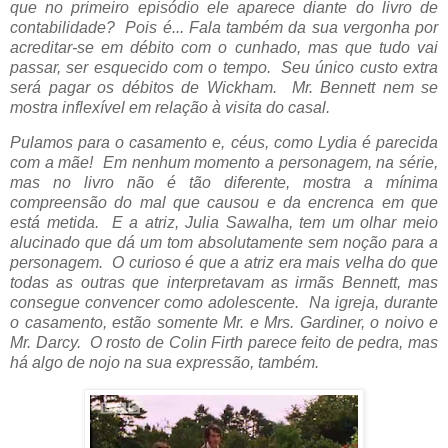
que no primeiro episódio ele aparece diante do livro de
contabilidade? Pois é... Fala também da sua vergonha por
acreditar-se em débito com o cunhado, mas que tudo vai
passar, ser esquecido com o tempo. Seu único custo extra
será pagar os débitos de Wickham. Mr. Bennett nem se
mostra inflexível em relação à visita do casal.
Pulamos para o casamento e, céus, como Lydia é parecida
com a mãe! Em nenhum momento a personagem, na série,
mas no livro não é tão diferente, mostra a mínima
compreensão do mal que causou e da encrenca em que
está metida. E a atriz,
Julia Sawalha, tem um olhar meio
alucinado que dá um tom absolutamente sem noção para a
personagem. O curioso é que a atriz era mais velha do que
todas as outras que interpretavam as irmãs Bennett, mas
consegue convencer como adolescente.
Na igreja, durante
o casamento, estão somente Mr. e Mrs. Gardiner, o noivo e
Mr. Darcy. O rosto de Colin Firth parece feito de pedra, mas
há algo de nojo na sua expressão, também.