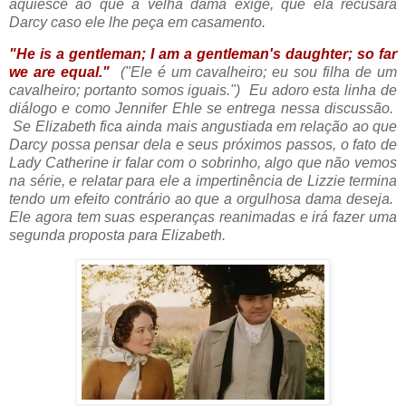
aquiesce ao que a velha dama exige, que ela recusará
Darcy caso ele lhe peça em casamento.
"He is a gentleman; I am a gentleman's daughter; so far
we are equal."
(
"Ele é um cavalheiro; eu sou filha de um
cavalheiro; portanto somos iguais.") Eu adoro esta linha de
diálogo e como Jennifer Ehle se entrega nessa discussão.
Se Elizabeth fica ainda mais angustiada em relação ao que
Darcy possa pensar dela e seus próximos passos, o fato de
Lady Catherine ir falar com o sobrinho, algo que não vemos
na série, e relatar para ele a impertinência de Lizzie termina
tendo um efeito contrário ao que a orgulhosa dama deseja.
Ele agora tem suas esperanças reanimadas e irá fazer uma
segunda proposta para Elizabeth.