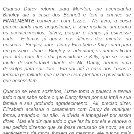
Quando Darcy retorna para Meryton, ele acompanha
Bingley até a casa dos Bennett e tem a chance de
FINALMENTE
conversar com Lizzie. No livro, a coisa
parece ainda mais angustiante, a série modifica um pouco
os acontecimentos, talvez, porque o tempo já estivesse
curto. Estamos já quase nos últimos dez minutos do
episódio. Bingley, Jane, Darcy, Elizabeth e Kitty saem para
um passeio. Jane e Bingley se adiantam, os demais ficam
para trás para lhes dar privacidade e Kitty, que se sente
muito desconfortável diante de Mr. Darcy, arruma uma
desculpa para sair fora. Ela vai até a casa dos Lucas e
termina permitindo que Lizzie e Darcy tenham a privacidade
que necessitam.
Quando se veem sozinhos, Lizzie toma a palavra e revela
tudo o que sabe sobre o que Darcy fizera por sua irmã e sua
família e seu profundo agradecimento. Ali, preciso dizer,
Elizabeth aceitaria o casamento com Darcy de qualquer
forma, amando-o, ou não. A dívida é impagável por assim
dizer. Mas ele diz que tudo o que fez foi por ela e renova o
seu pedido dizendo que se fosse recusado de novo, se os
sentimentos da moça fossem os mesmos, ele nunca mais