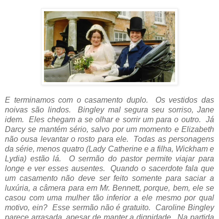
E terminamos com o casamento duplo. Os vestidos das
noivas são lindos. Bingley mal segura seu sorriso, Jane
idem. Eles chegam a se olhar e sorrir um para o outro. Já
Darcy se mantém sério, salvo por um momento e Elizabeth
não ousa levantar o rosto para ele. Todas as personagens
da série, menos quatro (Lady Catherine e a filha, Wickham e
Lydia) estão lá. O sermão do pastor permite viajar para
longe e ver esses ausentes. Quando o sacerdote fala que
um casamento não deve ser feito somente para saciar a
luxúria, a câmera para em Mr. Bennett, porque, bem, ele se
casou com uma mulher tão inferior a ele mesmo por qual
motivo, ein? Esse sermão não é gratuito. Caroline Bingley
parece arrasada, apesar de manter a dignidade. Na partida