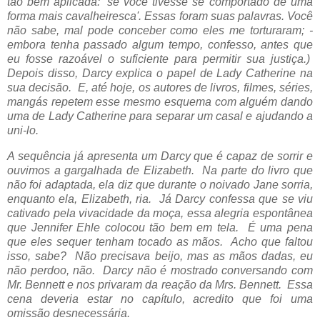
tão bem aplicada: 'se você tivesse se comportado de uma
forma mais cavalheiresca'. Essas foram suas palavras. Você
não sabe, mal pode conceber como eles me torturaram; -
embora tenha passado algum tempo, confesso, antes que
eu fosse razoável o suficiente para permitir sua justiça.)
Depois disso, Darcy explica o papel de Lady Catherine na
sua decisão. E, até hoje, os autores de livros, filmes, séries,
mangás repetem esse mesmo esquema com alguém dando
uma de Lady Catherine para separar um casal e ajudando a
uni-lo.
A sequência já apresenta um Darcy que é capaz de sorrir e
ouvimos a gargalhada de Elizabeth. Na parte do livro que
não foi adaptada, ela diz que durante o noivado Jane sorria,
enquanto ela, Elizabeth, ria. Já Darcy confessa que se viu
cativado pela vivacidade da moça, essa alegria espontânea
que Jennifer Ehle colocou tão bem em tela.
É uma pena
que eles sequer tenham tocado as mãos. Acho que faltou
isso, sabe? Não precisava beijo, mas as mãos dadas, eu
não perdoo, não. Darcy não é mostrado conversando com
Mr. Bennett e nos privaram da reação da Mrs. Bennett. Essa
cena deveria estar no capítulo, acredito que foi uma
omissão desnecessária.