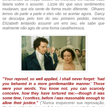
falaria sobre o assunto. Lizzie diz que seus sentimentos
mudaram, que ela sente de forma muito diferente. Olhares
ternos de parte a parte e eles vão se acertar agora. Darcy
se desculpa pelo tom do seu primeiro pedido, mesmo
Elizabeth tentando assumir um erro seu, ele sabe que
realmente não agiu de uma forma cavalheiresca.
"
Your reproof, so well applied, I shall never forget: 'had
you behaved in a more gentlemanlike manner.' Those
were your words. You know not, you can scarcely
conceive, how they have tortured me;—though it was
some time, I confess, before I was reasonable enough to
allow their justice."
("
Nunca esquecerei sua reprovação,