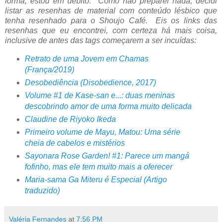
forma, estou em débito. Como não preparei nada, decidi
listar as resenhas de material com conteúdo lésbico que
tenha resenhado para o Shoujo Café. Eis os links das
resenhas que eu encontrei, com certeza há mais coisa,
inclusive de antes das tags começarem a ser incuídas:
Retrato de uma Jovem em Chamas
(França/2019)
Desobediência (Disobedience, 2017)
Volume #1 de Kase-san e...: duas meninas
descobrindo amor de uma forma muito delicada
Claudine de Riyoko Ikeda
Primeiro volume de Mayu, Matou: Uma série
cheia de cabelos e mistérios
Sayonara Rose Garden! #1: Parece um mangá
fofinho, mas ele tem muito mais a oferecer
Maria-sama Ga Miteru é Especial (Artigo
traduzido)
Valéria Fernandes
at
7:56 PM