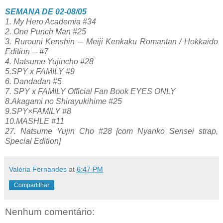
SEMANA DE 02-08/05
1. My Hero Academia #34
2. One Punch Man #25
3. Rurouni Kenshin ─ Meiji Kenkaku Romantan / Hokkaido
Edition ─ #7
4. Natsume Yujincho #28
5.SPY x FAMILY #9
6. Dandadan #5
7. SPY x FAMILY Official Fan Book EYES ONLY
8.Akagami no Shirayukihime #25
9.SPY×FAMILY #8
10.MASHLE #11
27. Natsume Yujin Cho #28 [com Nyanko Sensei strap,
Special Edition]
Valéria Fernandes
at
6:47 PM
Compartilhar
Nenhum comentário: