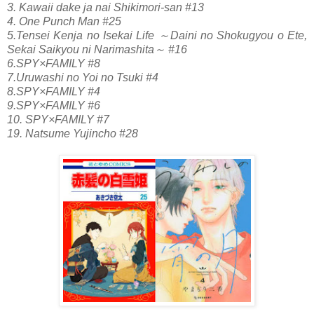
3. Kawaii dake ja nai Shikimori-san #13
4. One Punch Man #25
5.Tensei Kenja no Isekai Life ～Daini no Shokugyou o Ete,
Sekai Saikyou ni Narimashita～ #16
6.SPY×FAMILY #8
7.Uruwashi no Yoi no Tsuki #4
8.SPY×FAMILY #4
9.SPY×FAMILY #6
10. SPY×FAMILY #7
19. Natsume Yujincho #28