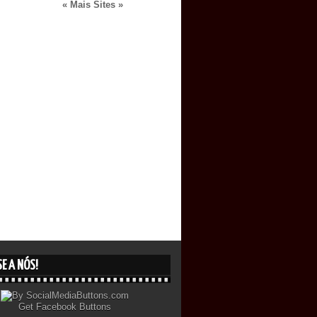
« Mais Sites »
E A NÓS!
Get
Facebook Buttons