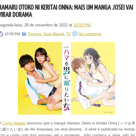
HAMARU OTOKO NI KERITAI ONNA: MAIS UM MANGÁ JOSEI VAI
VIRAR DORAMA
segunda-feira, 28 de novembro de 2022
at
10:59 PM
10:59 PM
Dorama
,
Josei Mangá
,
TV
No comments
O
Comic Natalie
anunciou que o mangá Hamaru Otoko ni Keritai Onna (ハマる男
に蹴りたい女), de Aki Amasawa, vai virar dorama. A série é publicada na revista
Kiss e conta com dois volumes até o momento. Não conheço a série, não há