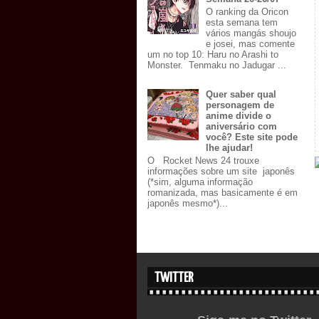
O ranking da Oricon
esta semana tem
vários mangás shoujo
e josei, mas comente
um no top 10: Haru no Arashi to
Monster. Tenmaku no Jadugar ...
Quer saber qual
personagem de
anime divide o
aniversário com
você? Este site pode
lhe ajudar!
O Rocket News 24 trouxe
informações sobre um site japonês
(*sim, alguma informação
romanizada, mas basicamente é em
japonês mesmo*)...
TWITTER