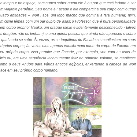
o tempo e no espaço, sem nunca saber quem ele é ou por que está fadado a ser
m viajante perpétuo. Seu nome é Facade e ele compartilha seu corpo com outras
uatro entidades – Wolf Face, um lobo macho que domina a fala humana; Twin,
m cisne fêmea com um par duplo de asas; o Professor, que é pura personalidade
em corpo próprio; Naaku, um dragão (sexo evidentemente desconhecido - talvez
s dragões não os tenham); e uma quinta pessoa que ainda não apareceu e sobre
 qual nada se sabe. Às vezes, os co-inquilinos do Facade se manifestam em seus
róprios corpos, às vezes eles apenas transformam parte do corpo de Facade em
eu próprio corpo. Isso permite que Facade, por exemplo, voe com as asas de
win ou, em uma sequência incomumente feliz no primeiro volume, se manifeste
omo o deus Anúbis para vários antigos egípcios, enxertando a cabeça de Wolf
ace em seu próprio corpo humano.