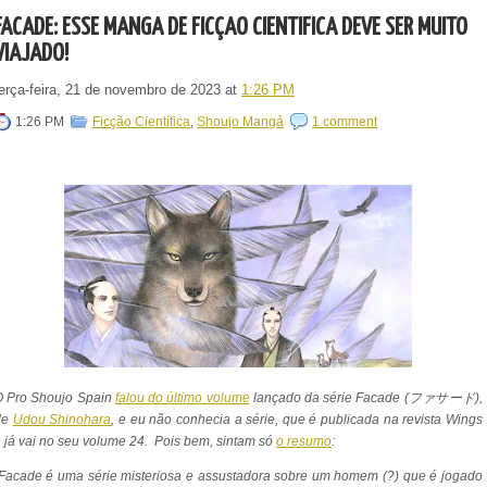
FACADE: ESSE MANGÁ DE FICÇÃO CIENTÍFICA DEVE SER MUITO
VIAJADO!
terça-feira, 21 de novembro de 2023
at
1:26 PM
1:26 PM
Ficção Científica
,
Shoujo Mangá
1 comment
O Pro Shoujo Spain
falou do último volume
lançado da série Facade (
ファサード)
,
de
Udou Shinohara
, e eu não conhecia a série, que é publicada na revista Wings
 já vai no seu volume 24. Pois bem, sintam só
o resumo
:
acade é uma série misteriosa e assustadora sobre um homem (?) que é jogado