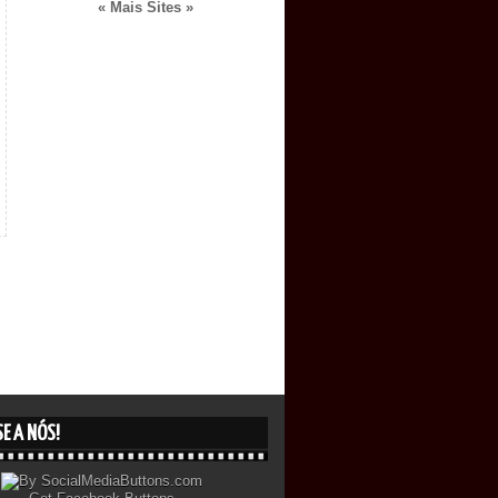
« Mais Sites »
E A NÓS!