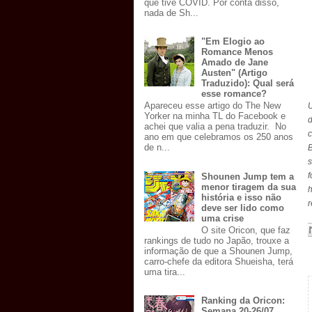
que tive COVID. Por conta disso,
nada de Sh...
"Em Elogio ao
Romance Menos
Amado de Jane
Austen" (Artigo
Traduzido): Qual será
esse romance?
Apareceu esse artigo do The New
U
Yorker na minha TL do Facebook e
d
achei que valia a pena traduzir. No
c
ano em que celebramos os 250 anos
de n...
s
f
Shounen Jump tem a
menor tiragem da sua
história e isso não
deve ser lido como
uma crise
O site Oricon, que faz
rankings de tudo no Japão, trouxe a
informação de que a Shounen Jump,
carro-chefe da editora Shueisha, terá
uma tira...
Ranking da Oricon:
Semana 20-26/07