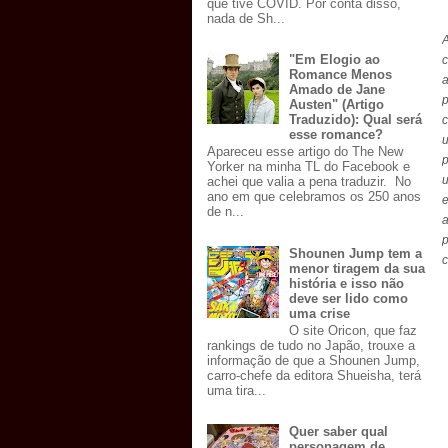
que tive COVID. Por conta disso,
nada de Sh...
A
"Em Elogio ao
c
Romance Menos
a
Amado de Jane
Austen" (Artigo
Traduzido): Qual será
c
esse romance?
Apareceu esse artigo do The New
p
Yorker na minha TL do Facebook e
u
achei que valia a pena traduzir. No
ano em que celebramos os 250 anos
de n...
a
Shounen Jump tem a
menor tiragem da sua
história e isso não
deve ser lido como
uma crise
O site Oricon, que faz
rankings de tudo no Japão, trouxe a
informação de que a Shounen Jump,
carro-chefe da editora Shueisha, terá
uma tira...
Quer saber qual
personagem de