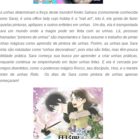
s unhas determinam a força deste mundo!! Keiko Sahara (comumente conhecida
omo Sara), é uma office lady cujo hobby é a "nail art", isto é, ela gosta de fazer
quelas pinturas, apliques e outros enfeites em unhas. Um dia, ela é transportada
para um mundo onde a magia pode ser feita com as unhas. Lá, pessoas
hamadas “pintores de unhas” são importantes e Sara assume o trabalho de pintar
unhas mágicas como aprendiz de pintora de unhas. Porém, as unhas que Sara
inta são rotuladas como “unhas decorativas”, pois elas são fofas, mas têm pouca
tilidade prática. Sara começa sua busca por aprender a criar unhas práticas,
enquanto continua se empenhando em fazer unhas fofas. E ela é cercada por
migos divertidos, como o poderoso mágico Rocco, seu discípulo, Hoo, e o mestre
pintor de unhas Rido. Os dias de Sara como pintora de unhas apenas
começaram!