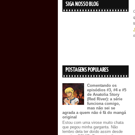
SIGA NOSSO BLOG
o
POSTAGENS POPULARES
Comentando os
episódios #3, #4 e #5
de Anatolia Story
(Red River): a série
funciona comigo,
mas não sei se
agrada a quem não é fã do mangá
original
Estou com uma virose muito chata
que pegou minha garganta. Não
lembro dela ter doído assim desde