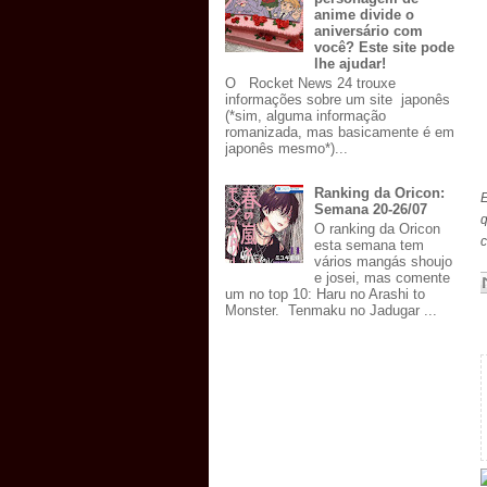
anime divide o
aniversário com
você? Este site pode
lhe ajudar!
O Rocket News 24 trouxe
informações sobre um site japonês
(*sim, alguma informação
romanizada, mas basicamente é em
japonês mesmo*)...
Ranking da Oricon:
E
Semana 20-26/07
O ranking da Oricon
c
esta semana tem
vários mangás shoujo
e josei, mas comente
um no top 10: Haru no Arashi to
Monster. Tenmaku no Jadugar ...