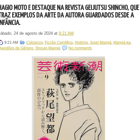
HAGIO MOTO É DESTAQUE NA REVISTA GEIJUTSU SHINCHO, QUE
TRAZ EXEMPLOS DA ARTE DA AUTORA GUARDADOS DESDE A
INFÂNCIA.
sábado, 24 de agosto de 2024
at
9:21 AM
9:21 AM
Clássicos
,
Ficção Científica
,
História
,
Josei Mangá
,
Mangá-ka
,
Questões de Gênero
,
Shoujo Mangá
No comments