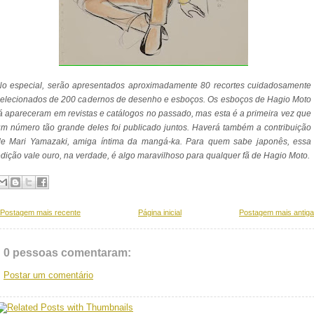
No especial, serão apresentados aproximadamente 80 recortes cuidadosamente
elecionados de 200 cadernos de desenho e esboços. Os esboços de Hagio Moto
á apareceram em revistas e catálogos no passado, mas esta é a primeira vez que
m número tão grande deles foi publicado juntos. Haverá também a contribuição
de Mari Yamazaki, amiga íntima da mangá-ka. Para quem sabe japonês, essa
dição vale ouro, na verdade, é algo maravilhoso para qualquer fã de Hagio Moto.
Postagem mais recente
Página inicial
Postagem mais antiga
0 pessoas comentaram:
Postar um comentário