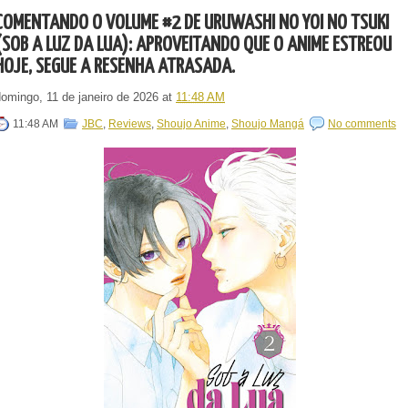
COMENTANDO O VOLUME #2 DE URUWASHI NO YOI NO TSUKI
(SOB A LUZ DA LUA): APROVEITANDO QUE O ANIME ESTREOU
HOJE, SEGUE A RESENHA ATRASADA.
domingo, 11 de janeiro de 2026
at
11:48 AM
11:48 AM
JBC
,
Reviews
,
Shoujo Anime
,
Shoujo Mangá
No comments