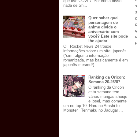
e
que tive COVID. Por conta disso,
nada de Sh...
s
Quer saber qual
personagem de
p
anime divide o
aniversário com
você? Este site pode
lhe ajudar!
p
O Rocket News 24 trouxe
informações sobre um site japonês
(*sim, alguma informação
romanizada, mas basicamente é em
japonês mesmo*)...
Ranking da Oricon:
Semana 20-26/07
O ranking da Oricon
esta semana tem
vários mangás shoujo
e josei, mas comente
um no top 10: Haru no Arashi to
Monster. Tenmaku no Jadugar ...
P