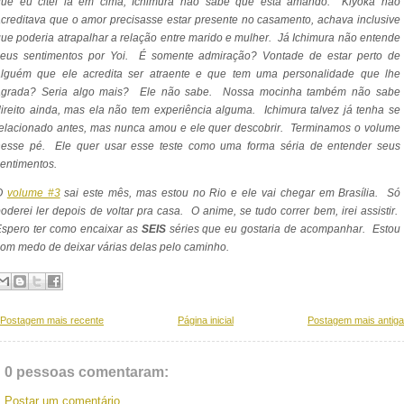
que eu citei lá em cima, Ichimura não sabe que está amando. Kiyoka não
creditava que o amor precisasse estar presente no casamento, achava inclusive
ue poderia atrapalhar a relação entre marido e mulher. Já Ichimura não entende
seus sentimentos por Yoi. É somente admiração? Vontade de estar perto de
alguém que ele acredita ser atraente e que tem uma personalidade que lhe
agrada? Seria algo mais? Ele não sabe. Nossa mocinha também não sabe
ireito ainda, mas ela não tem experiência alguma. Ichimura talvez já tenha se
elacionado antes, mas nunca amou e ele quer descobrir. Terminamos o volume
nesse pé. Ele quer usar esse teste como uma forma séria de entender seus
entimentos.
O
volume #3
sai este mês, mas estou no Rio e ele vai chegar em Brasília. Só
oderei ler depois de voltar pra casa. O anime, se tudo correr bem, irei assistir.
Espero ter como encaixar as
SEIS
séries que eu gostaria de acompanhar. Estou
om medo de deixar várias delas pelo caminho.
Postagem mais recente
Página inicial
Postagem mais antiga
0 pessoas comentaram:
Postar um comentário