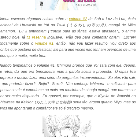
Queria escrever algumas coisas sobre o
volume #2
de Sob a Luz da Lua, título
nacional de Uruwashi no Yoi no Tsuki (うるわしの宵の月), mangá de Mika
amamori. Eu li anteontem (*trouxe para as férias, estava atrasada*), o anime
streou hoje, já
fiz resenha
inclusive. Não deu para comentar ontem. Escrevi
longamente sobre o
volume #1
, então, não vou fazer resumo, vou direto aos
ontos que gostaria de destacar, até para que vocês não tenham overdose de uma
érie que é muito, muito boa.
uando terminamos o volume #1, Ichimura propõe que Yoi saia com ele, depois,
e retrai, diz que era brincadeira, mas a garota aceita a proposta. O rapaz fica
urpreso e decide fazer uma série de perguntas inconvenientes. Se eles vão sair,
o que poderão fazer? Beijo? Sexo? Não conheço Ichimura o suficiente para
postar se ele é experiente ou mais um mocinho de shoujo mangá que parece ser
or ser muito disputado. Eu apostei, por exemplo, que o Kiyoka de Watashi no
Shiawase na Kekkon (
わたしの幸せな結婚)
seria tão virgem quanto Miyo, mas os
ivros me apontaram o contrário; ele só é discreto mesmo.