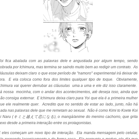
Yoi fica abalada com as palavras dele e angustiada por algum tempo, sendo
obrada por Ichimura, mas termina se saindo muito bem ao redigir um contrato. As
láusulas deixam claro o que esse período de "namoro" experimental irá deixar de
ora. E ela coloca como fora dos limites qualquer tipo de toque. Obviamente,
chimura vai querer derrubar as cláusulas uma a uma e ele diz isso claramente.
á nossa mocinha, com o andar dos acontecimentos, até deseja isso, ainda que
ão consiga externar. E Ichimura deixa claro para Yoi que ela é a primeira mulher
ue ele realmente quer. Acredito que no sentido de estar ao lado, junto, não há
nada nas palavras dele que me remetam ao sexual. Não é como
Kimi to Koete Koi
ni Naru
(キミと越えて恋になる), o mangá/anime do menino cachorro, que grita
exo desde a primeira interação entre os protagonistas.
E eles começam um novo tipo de interação. Ela manda mensagem pelo celular,