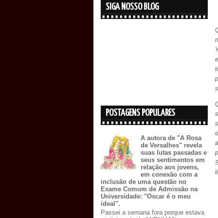
SIGA NOSSO BLOG
Y
e
p
s
Q
POSTAGENS POPULARES
s
s
A autora de "A Rosa
a
de Versalhes" revela
suas lutas passadas e
p
seus sentimentos em
relação aos jovens,
l
em conexão com a
inclusão de uma questão no
Exame Comum de Admissão na
Universidade: "Oscar é o meu
ideal".
Passei a semana fora porque estava