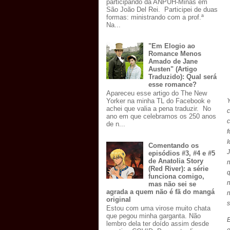
participando da ANPUH-Minas em
São João Del Rei. Participei de duas
formas: ministrando com a prof.ª
Na...
"Em Elogio ao
Romance Menos
Amado de Jane
Austen" (Artigo
Traduzido): Qual será
esse romance?
Apareceu esse artigo do The New
Yorker na minha TL do Facebook e
achei que valia a pena traduzir. No
c
ano em que celebramos os 250 anos
c
de n...
f
I
Comentando os
J
episódios #3, #4 e #5
de Anatolia Story
n
(Red River): a série
q
funciona comigo,
mas não sei se
agrada a quem não é fã do mangá
original
s
Estou com uma virose muito chata
que pegou minha garganta. Não
lembro dela ter doído assim desde