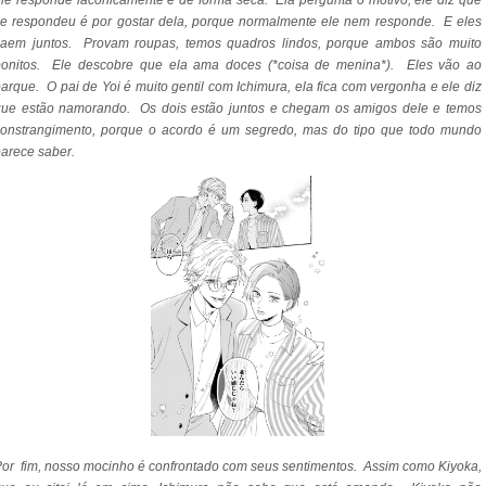
le responde laconicamente e de forma seca. Ela pergunta o motivo, ele diz que
e respondeu é por gostar dela, porque normalmente ele nem responde. E eles
saem juntos. Provam roupas, temos quadros lindos, porque ambos são muito
bonitos. Ele descobre que ela ama doces (*coisa de menina*). Eles vão ao
arque. O pai de Yoi é muito gentil com Ichimura, ela fica com vergonha e ele diz
que estão namorando. Os dois estão juntos e chegam os amigos dele e temos
constrangimento, porque o acordo é um segredo, mas do tipo que todo mundo
arece saber.
or fim, nosso mocinho é confrontado com seus sentimentos. Assim como Kiyoka,